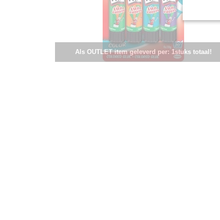
Als OUTLET item geleverd per: 1stuks totaal!