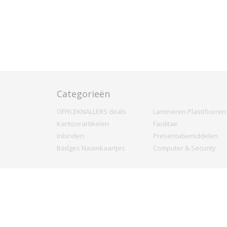
Categorieën
OFFICEKNALLERS deals
Lamineren Plastificeren
Kantoorartikelen
Facilitair
Inbinden
Presentatiemiddelen
Badges Naamkaartjes
Computer & Security