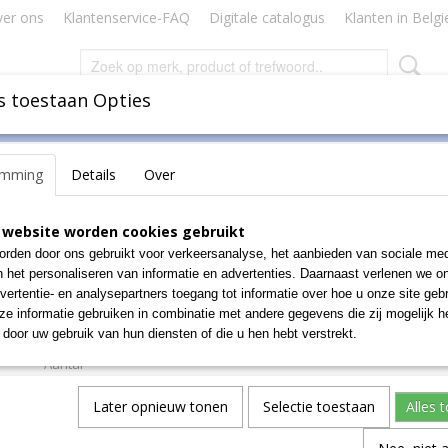
er ons
Klantenservice-FAQ
Digitale catalogus
Klanten in Belgi
s toestaan Opties
Inbinden
Badges Naamkaartjes
Lamineren Plastificeren
emming
Details
Over
lister van 4 stuks
Pritt plakstift Fun Colors 
 website worden cookies gebruikt
rden door ons gebruikt voor verkeersanalyse, het aanbieden van sociale med
blister van 4 stuks
n het personaliseren van informatie en advertenties. Daarnaast verlenen we o
vertentie- en analysepartners toegang tot informatie over hoe u onze site gebru
€ 6,50
e informatie gebruiken in combinatie met andere gegevens die zij mogelijk 
(exclusief btw 21%)
door uw gebruik van hun diensten of die u hen hebt verstrekt.
Aantal
Later opnieuw tonen
Selectie toestaan
Alles 