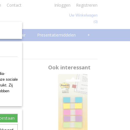
e
Contact
Inloggen
Registreren
Uw Winkelwagen
(0)
Geen producten
Facilitair
Presentatiemiddelen
+
10 g,
Ook interessant
ia-
nze sociale
ikt. Zij
hebben
toestaan