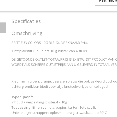
Nee, niet 
IN WINKELWAGEN
Specificaties
Productcode
2270013
Omschrijving
EAN code
5010305204138
Productcode leverancier
Pritt
PRITT FUN COLORS 10G BLS 4X. MERKNAAM: Pritt.
Pritt plakstift Fun Colors 10 g, blister van 4 stuks
DE GETOONDE OUTLET-TOTAALPRIJS IS EX BTW. DIT PRODUCT VAN 
WORDT ALS SCHERPE OUTLETPRIJS AAN U GELEVERD IN TOTAAL VERP
Kleurlijm in groen, oranje, paars en blauw die ook gekleurd opdro
achtergrondkleur biedt voor al je knutselwerkjes en collages!
Type : lijmstift
inhoud + verpakking: blister,4 x 10g
Toepassing : lijmen van o.a. papier, karton, foto's, vilt,
Unieke eigenschappen: oplosmiddelvrij, uitwasbaar op 20°C