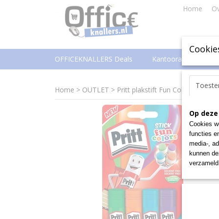
Home
Ov
Cookie
OFFICEKNALLERS Deals
Kantoorartikelen
Toest
Home
>
OUTLET
>
Pritt plakstift Fun Colors 10 g, b
Op deze
Cookies wo
functies e
media-, ad
kunnen dez
verzameld 