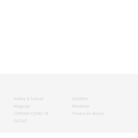
Hobby & School
AGENDA
Magazijn
Meubilair
CORONA COVID-19
Toners en drums
OUTLET