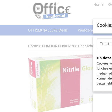
Home
Ov
Cookie
OFFICEKNALLERS Deals
Kantoorartikelen
Toest
Home
>
CORONA COVID-19
>
Handschoenen uit nit
Op deze
Cookies wo
functies e
media-, ad
kunnen dez
verzameld 