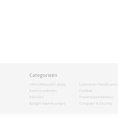
Categorieën
OFFICEKNALLERS deals
Lamineren Plastificeren
Kantoorartikelen
Facilitair
Inbinden
Presentatiemiddelen
Badges Naamkaartjes
Computer & Security