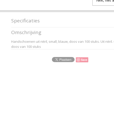
Nee, niet 
IN WINKELWAGEN
Specificaties
Productcode
NITSBL
Omschrijving
EAN code
TBC
Productcode leverancier
Merkloos
Handschoenen uit nitril, small, blauw, doos van 100 stuks. Uit nitril.
doos van 100 stuks
Save