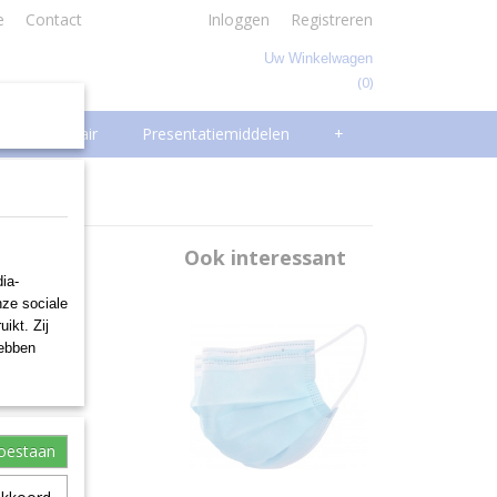
e
Contact
Inloggen
Registreren
Uw Winkelwagen
(0)
Geen producten
Facilitair
Presentatiemiddelen
+
small
Ook interessant
ia-
s
nze sociale
ikt. Zij
hebben
toestaan