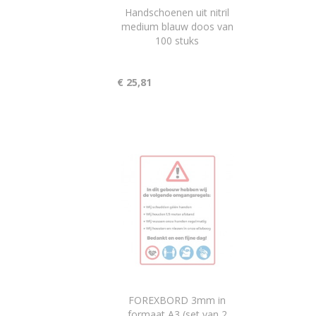
Handschoenen uit nitril
medium blauw doos van
100 stuks
€ 25,81
FOREXBORD 3mm in
formaat A3 (set van 2