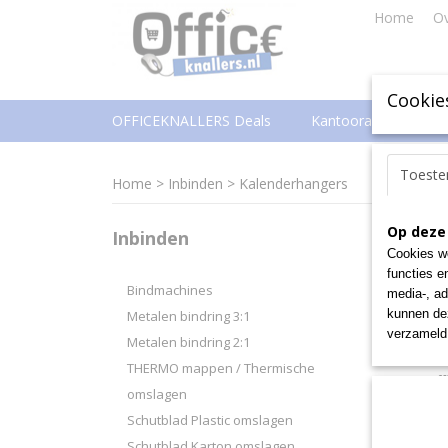
Home
Ov
Cookie
OFFICEKNALLERS Deals
Kantoorartikelen
Toest
Home
>
Inbinden
>
Kalenderhangers
Zel
Op deze
Inbinden
Cookies wo
bet
functies e
Bindmachines
media-, ad
kunnen dez
Metalen bindring 3:1
Officekn
verzameld 
inbindm
Metalen bindring 2:1
van een
THERMO mappen / Thermische
aan. Off
omslagen
metallic
Schutblad Plastic omslagen
Zie film
Schutblad Karton omslagen