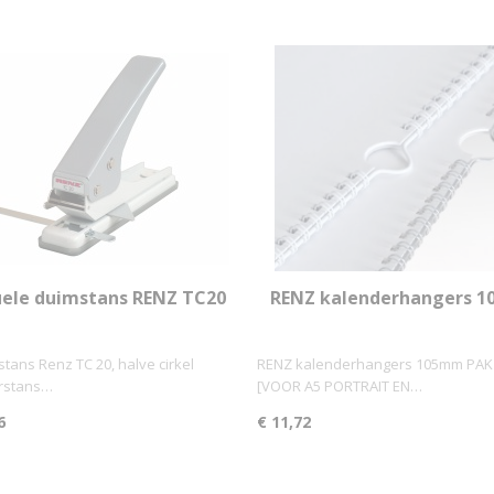
ele duimstans RENZ TC20
RENZ kalenderhangers 1
voor kalenders
PAK100
tans Renz TC 20, halve cirkel
RENZ kalenderhangers 105mm PAK
rstans…
[VOOR A5 PORTRAIT EN…
6
€ 11,72