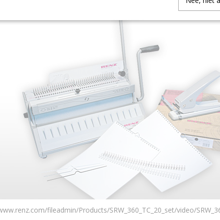
Nee, niet 
//www.renz.com/fileadmin/Products/SRW_360_TC_20_set/video/SRW_