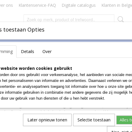
er ons
Klantenservice-FAQ
Digitale catalogus
Klanten in Belgi
s toestaan Opties
Inbinden
Badges Naamkaartjes
Lamineren Plastificeren
emming
Details
Over
f uw kalenders maken? Office
 website worden cookies gebruikt
rden door ons gebruikt voor verkeersanalyse, het aanbieden van sociale med
aalbaar
n het personaliseren van informatie en advertenties. Daarnaast verlenen we o
vertentie- en analysepartners toegang tot informatie over hoe u onze site gebru
e informatie gebruiken in combinatie met andere gegevens die zij mogelijk 
allers levert kalenderhangers voor zowel handmatige als automatische v
door uw gebruik van hun diensten of die u hen hebt verstrekt.
achine met bijbehorende draadbindringen (wires). De kalenderhangers zij
 duimstansgat en kunnen eenvoudig ingehangen worden, daarnaast zijn z
iceknallers levert zowel de kalenderhangers (in standaard kleuren wit, zw
 kleuren tegen meerprijs), als ook de duimgatstans.
Later opnieuw tonen
Selectie toestaan
Alles 
pje voor het maken van eigen kalenders, getoond machine is de Renz SRW