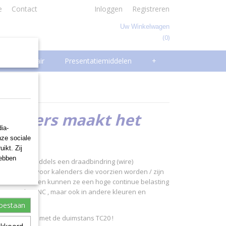
e
Contact
Inloggen
Registreren
Uw Winkelwagen
(0)
Geen producten
Facilitair
Presentatiemiddelen
+
knallers maakt het
ia-
nze sociale
ikt. Zij
hebben
erwerking middels een draadbindring (wire)
n bestemd voor kalenders die voorzien worden / zijn
e kleurvast en kunnen ze een hoge continue belasting
art en zilver NC , maar ook in andere kleuren en
toestaan
 360 , samen met de duimstans TC20 !