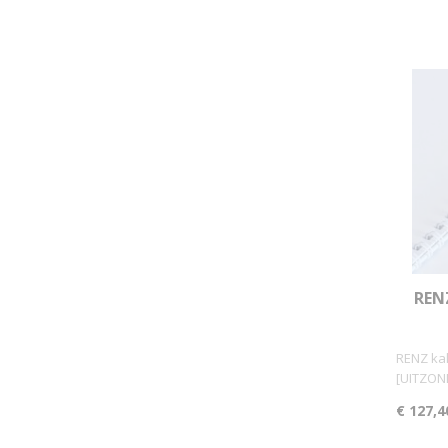
REN
PA
RENZ ka
[UITZO
€ 127,4