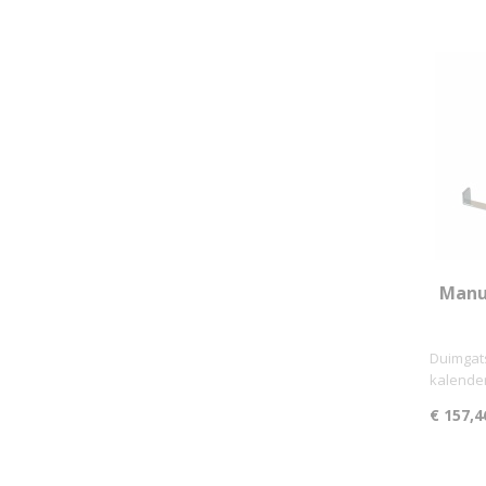
Manu
Duimgats
kalende
€ 157,4