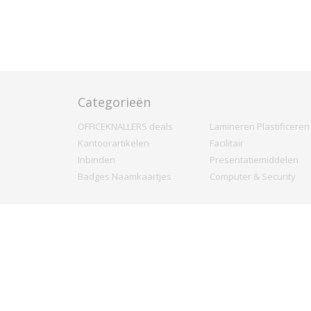
Categorieën
OFFICEKNALLERS deals
Lamineren Plastificeren
Kantoorartikelen
Facilitair
Inbinden
Presentatiemiddelen
Badges Naamkaartjes
Computer & Security