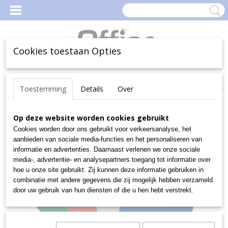
Cookies toestaan Opties
Inloggen
Registreren
Uw Winkelwagen
Toestemming
Details
Over
(0)
Geen producten
Home
Op deze website worden cookies gebruikt
>
Inbinden
>
Schutblad Karton omslagen
>
Glossy
>
Glossy
Bindkaft A4 250g Groen Pak100
Cookies worden door ons gebruikt voor verkeersanalyse, het
aanbieden van sociale media-functies en het personaliseren van
informatie en advertenties. Daarnaast verlenen we onze sociale
media-, advertentie- en analysepartners toegang tot informatie over
hoe u onze site gebruikt. Zij kunnen deze informatie gebruiken in
combinatie met andere gegevens die zij mogelijk hebben verzameld
door uw gebruik van hun diensten of die u hen hebt verstrekt.