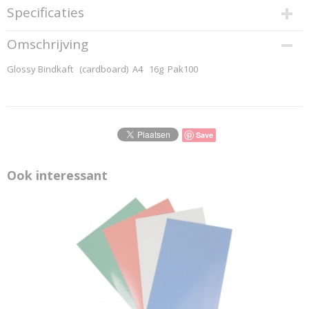
Specificaties
Productcode
Omschrijving
8015351
Glossy Bindkaft (cardboard) A4 16g Pak100
EAN code
8717448015351
Productcode leverancier
PAVO 2016 8015351
Save
Ook interessant