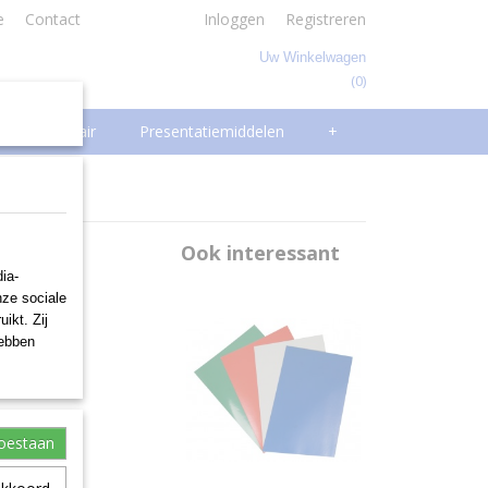
e
Contact
Inloggen
Registreren
Uw Winkelwagen
(0)
Geen producten
Facilitair
Presentatiemiddelen
+
 Rood
Ook interessant
ia-
nze sociale
ikt. Zij
hebben
toestaan