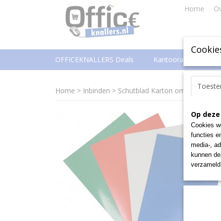
Home
Ov
Cookie
OFFICEKNALLERS Deals
Kantoorartikelen
Toest
Home
>
Inbinden
>
Schutblad Karton omslagen
>
G
Op deze
Cookies wo
functies e
media-, ad
kunnen dez
verzameld 