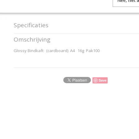
Nee, niet 
IN WINKELWAGEN
Specificaties
Productcode
8011087
Omschrijving
EAN code
8717448011087
Productcode leverancier
PAVO 2016 8011087
Glossy Bindkaft (cardboard) A4 16g Pak100
Save