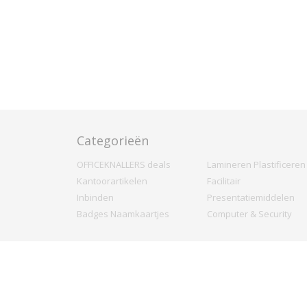
Categorieën
OFFICEKNALLERS deals
Lamineren Plastificeren
Kantoorartikelen
Facilitair
Inbinden
Presentatiemiddelen
Badges Naamkaartjes
Computer & Security