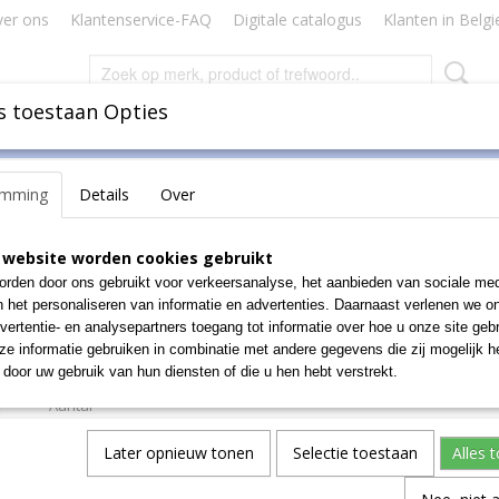
er ons
Klantenservice-FAQ
Digitale catalogus
Klanten in Belgi
s toestaan Opties
Inbinden
Badges Naamkaartjes
Lamineren Plastificeren
emming
Details
Over
lossy
>
Glossy Bindkaft A4 250g Rood Pak100
Glossy Bindkaft A4 250g
 website worden cookies gebruikt
rden door ons gebruikt voor verkeersanalyse, het aanbieden van sociale med
Pak100
n het personaliseren van informatie en advertenties. Daarnaast verlenen we o
vertentie- en analysepartners toegang tot informatie over hoe u onze site gebru
€ 16,18
e informatie gebruiken in combinatie met andere gegevens die zij mogelijk 
(exclusief btw 21%)
door uw gebruik van hun diensten of die u hen hebt verstrekt.
Aantal
Later opnieuw tonen
Selectie toestaan
Alles 