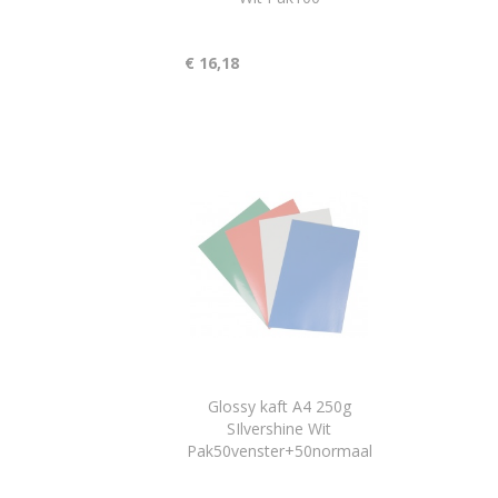
€ 16,18
Glossy kaft A4 250g
SIlvershine Wit
Pak50venster+50normaal