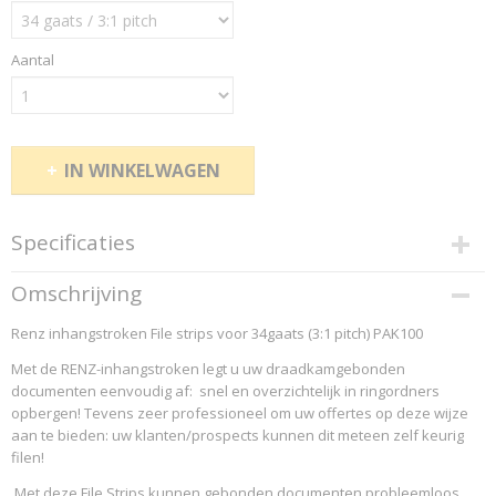
Aantal
IN WINKELWAGEN
Specificaties
Productcode
Omschrijving
RE-FS31
Renz inhangstroken File strips voor 34gaats (3:1 pitch) PAK100
EAN code
Aurora
Met de RENZ-inhangstroken legt u uw draadkamgebonden
Productcode leverancier
documenten eenvoudig af: snel en overzichtelijk in ringordners
RENZ 2016 RE-FS31
opbergen! Tevens zeer professioneel om uw offertes op deze wijze
aan te bieden: uw klanten/prospects kunnen dit meteen zelf keurig
filen!
Met deze File Strips kunnen gebonden documenten probleemloos