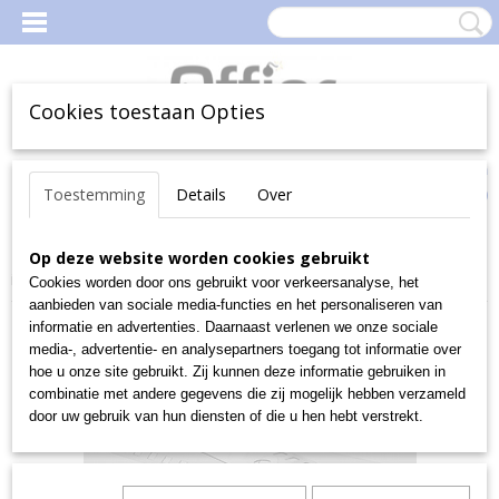
Cookies toestaan Opties
Inloggen
Registreren
Uw Winkelwagen
Toestemming
Details
Over
(0)
Geen producten
Home
Op deze website worden cookies gebruikt
>
Inbinden
>
Filestrips / Inhangstroken
>
Renz
inhangstroken Filestrips voor 34 (3:1) of 23 (2:1) gaats PAK100
Cookies worden door ons gebruikt voor verkeersanalyse, het
aanbieden van sociale media-functies en het personaliseren van
informatie en advertenties. Daarnaast verlenen we onze sociale
media-, advertentie- en analysepartners toegang tot informatie over
hoe u onze site gebruikt. Zij kunnen deze informatie gebruiken in
combinatie met andere gegevens die zij mogelijk hebben verzameld
door uw gebruik van hun diensten of die u hen hebt verstrekt.