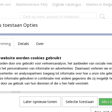
er ons
Klantenservice-FAQ
Digitale catalogus
Klanten in Belgi
s toestaan Opties
Inbinden
Badges Naamkaartjes
Lamineren Plastificeren
emming
Details
Over
>
Etiketten
>
Inktjet etiketten
>
ETIKET AVERY J8159-40 63.5X33.9M
ETIKET AVERY J8159-40
 website worden cookies gebruikt
rden door ons gebruikt voor verkeersanalyse, het aanbieden van sociale med
63.5X33.9MM 960ST
n het personaliseren van informatie en advertenties. Daarnaast verlenen we o
vertentie- en analysepartners toegang tot informatie over hoe u onze site gebru
€ 17,53
e informatie gebruiken in combinatie met andere gegevens die zij mogelijk 
(exclusief btw 21%)
door uw gebruik van hun diensten of die u hen hebt verstrekt.
Aantal
Later opnieuw tonen
Selectie toestaan
Alles 