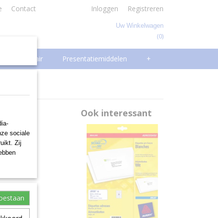
e
Contact
Inloggen
Registreren
Uw Winkelwagen
(0)
Geen producten
Facilitair
Presentatiemiddelen
+
M 960ST
Ook interessant
ia-
nze sociale
ikt. Zij
hebben
toestaan