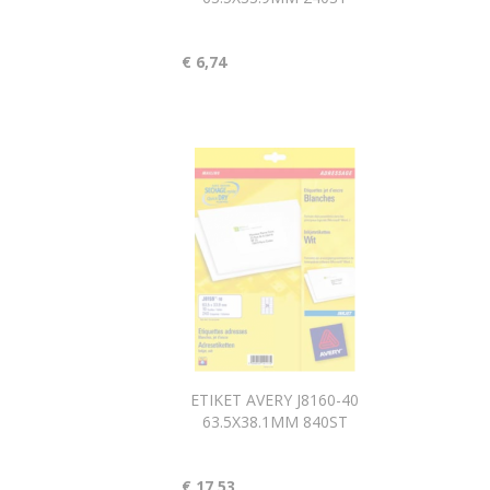
€ 6,74
ETIKET AVERY J8160-40
63.5X38.1MM 840ST
€ 17,53