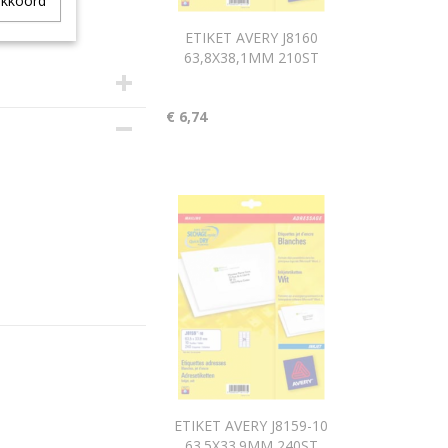
akkoord
ETIKET AVERY J8160
63,8X38,1MM 210ST
€ 6,74
ETIKET AVERY J8159-10
63.5X33.9MM 240ST