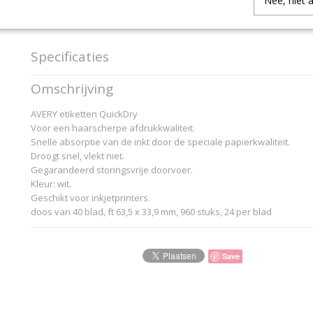
Nee, niet 
IN WINKELWAGEN
Specificaties
Productcode
J815940
Omschrijving
EAN code
3266550270240
Productcode leverancier
...Avery-Pag.: 168
AVERY etiketten QuickDry
Voor een haarscherpe afdrukkwaliteit.
Snelle absorptie van de inkt door de speciale papierkwaliteit.
Droogt snel, vlekt niet.
Gegarandeerd storingsvrije doorvoer.
Kleur: wit.
Geschikt voor inkjetprinters.
doos van 40 blad, ft 63,5 x 33,9 mm, 960 stuks, 24 per blad
Save