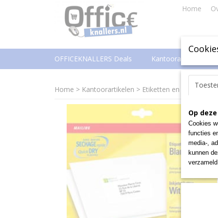
Home
Ov
Cookie
OFFICEKNALLERS Deals
Kantoorartikelen
Toest
Home
>
Kantoorartikelen
>
Etiketten en enveloppen
Op deze
Cookies wo
functies e
media-, ad
kunnen dez
verzameld 