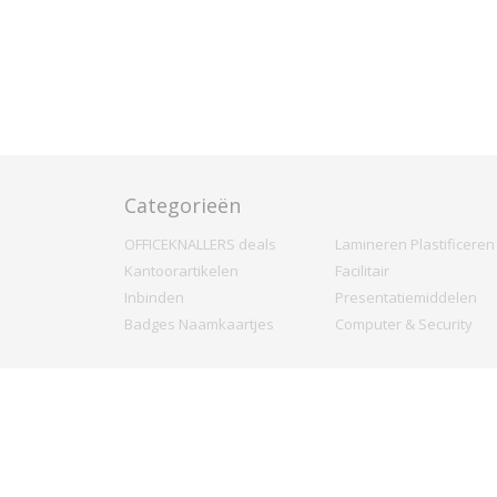
Categorieën
OFFICEKNALLERS deals
Lamineren Plastificeren
Kantoorartikelen
Facilitair
Inbinden
Presentatiemiddelen
Badges Naamkaartjes
Computer & Security