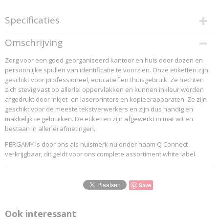
Specificaties
Productcode
Omschrijving
900336
Zorg voor een goed georganiseerd kantoor en huis door dozen en
EAN code
persoonlijke spullen van identificatie te voorzien. Onze etiketten zijn
8435506902930
geschikt voor professioneel, educatief en thuisgebruik. Ze hechten
Productcode leverancier
zich stevig vast op allerlei oppervlakken en kunnen inkleur worden
Pergamy Huismerk Officeknallers
afgedrukt door inkjet- en laserprinters en kopieerapparaten. Ze zijn
geschikt voor de meeste tekstverwerkers en zijn dus handig en
makkelijk te gebruiken. De etiketten zijn afgewerkt in mat wit en
bestaan in allerlei afmetingen.
PERGAMY is door ons als huismerk nu onder naam Q Connect
verkrijgbaar, dit geldt voor ons complete assortiment white label.
Save
Ook interessant