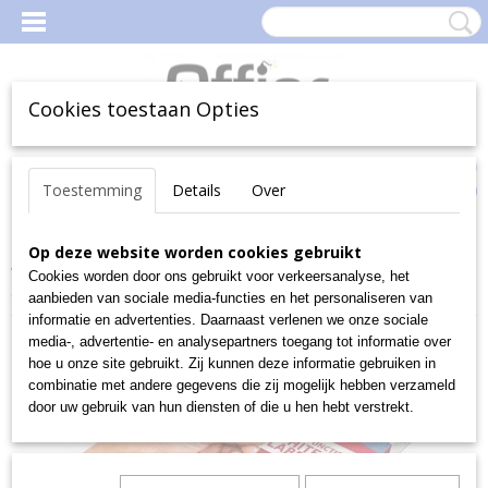
Cookies toestaan Opties
Inloggen
Registreren
Uw Winkelwagen
Toestemming
Details
Over
(0)
Geen producten
Home
Op deze website worden cookies gebruikt
>
Kantoorartikelen
>
Etiketten en enveloppen
>
Etiketten
>
Witte universele etiketten-rond
>
Q Connect (vh PERGAMY) witte
Cookies worden door ons gebruikt voor verkeersanalyse, het
etiketten formaat 99,1X67,7 RO 100V
aanbieden van sociale media-functies en het personaliseren van
informatie en advertenties. Daarnaast verlenen we onze sociale
media-, advertentie- en analysepartners toegang tot informatie over
hoe u onze site gebruikt. Zij kunnen deze informatie gebruiken in
combinatie met andere gegevens die zij mogelijk hebben verzameld
door uw gebruik van hun diensten of die u hen hebt verstrekt.