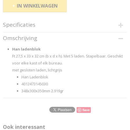
IN WINKELWAGEN
Specificaties
Productcode
Omschrijving
145011
EAN code
Han ladenblok
4012473145030
Ft 27,5 x 33 x 32 cm (b x d x h). Met 5 laden. Stapelbaar. Geschikt
Productcode leverancier
voor elke kast of elk bureau.
...Han-Pag.: 386
met gesloten laden, lichtgrijs
Han Ladenblok
4012473145030
348x300x350mm 2.919gr
Save
Ook interessant