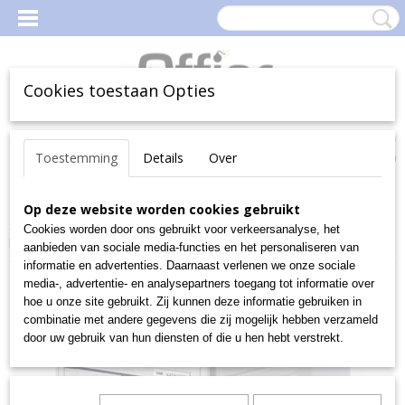
Cookies toestaan Opties
Inloggen
Registreren
Uw Winkelwagen
Toestemming
Details
Over
(0)
Geen producten
Home
Op deze website worden cookies gebruikt
>
Kantoorartikelen
>
Kantoormateriaal
>
Bureau
accessoires
>
Ladenblokken
>
Han ladenblok met gesloten laden,
Cookies worden door ons gebruikt voor verkeersanalyse, het
lichtgrijs
aanbieden van sociale media-functies en het personaliseren van
informatie en advertenties. Daarnaast verlenen we onze sociale
media-, advertentie- en analysepartners toegang tot informatie over
hoe u onze site gebruikt. Zij kunnen deze informatie gebruiken in
combinatie met andere gegevens die zij mogelijk hebben verzameld
door uw gebruik van hun diensten of die u hen hebt verstrekt.