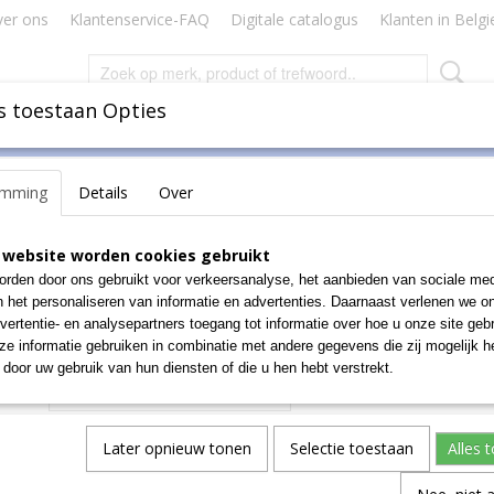
er ons
Klantenservice-FAQ
Digitale catalogus
Klanten in Belgi
s toestaan Opties
Inbinden
Badges Naamkaartjes
Lamineren Plastificeren
emming
Details
Over
eau accessoires
>
Liaspen
>
Han liaspen delta zwart/blauw
Han liaspen delta zwart/
 website worden cookies gebruikt
rden door ons gebruikt voor verkeersanalyse, het aanbieden van sociale med
€ 9,08
n het personaliseren van informatie en advertenties. Daarnaast verlenen we o
(exclusief btw 21%)
vertentie- en analysepartners toegang tot informatie over hoe u onze site gebru
e informatie gebruiken in combinatie met andere gegevens die zij mogelijk 
Aantal
door uw gebruik van hun diensten of die u hen hebt verstrekt.
Later opnieuw tonen
Selectie toestaan
Alles 
IN WINKELWAGEN