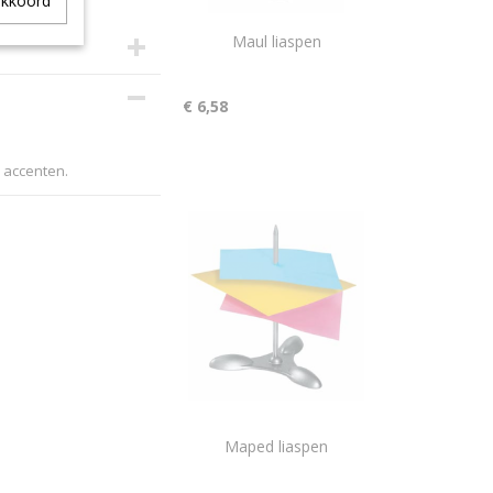
akkoord
Maul liaspen
€ 6,58
e accenten.
Maped liaspen