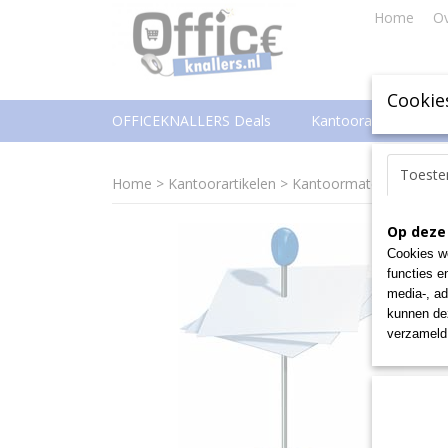
Home
Ov
Cookie
OFFICEKNALLERS Deals
Kantoorartikelen
Toest
Home
>
Kantoorartikelen
>
Kantoormateriaal
>
Bur
Op deze
Cookies wo
functies e
media-, ad
kunnen dez
verzameld 