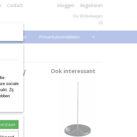
e
Contact
Inloggen
Registreren
Uw Winkelwagen
(0)
Geen producten
Facilitair
Presentatiemiddelen
+
blauw
Ook interessant
ia-
nze sociale
ikt. Zij
hebben
toestaan