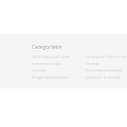
Categorieën
OFFICEKNALLERS deals
Lamineren Plastificeren
Kantoorartikelen
Facilitair
Inbinden
Presentatiemiddelen
Badges Naamkaartjes
Computer & Security