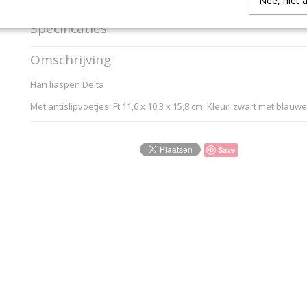
Nee, niet 
Specificaties
Productcode
175434
Omschrijving
Productcode leverancier
...Han-Pag.: 0
Han liaspen Delta
Met antislipvoetjes. Ft 11,6 x 10,3 x 15,8 cm. Kleur: zwart met blauw
Save