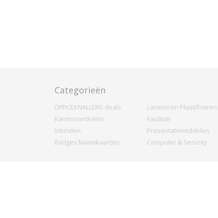
Categorieën
OFFICEKNALLERS deals
Lamineren Plastificeren
Kantoorartikelen
Facilitair
Inbinden
Presentatiemiddelen
Badges Naamkaartjes
Computer & Security