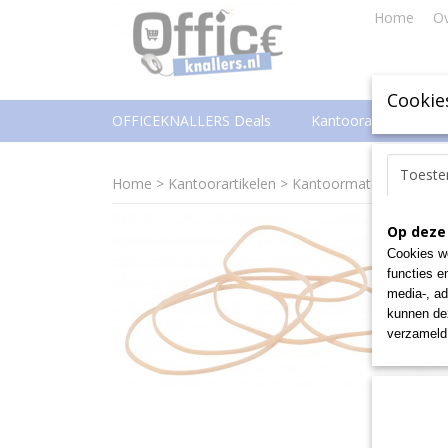
Home
Ov
Cookie
OFFICEKNALLERS Deals
Kantoorartikelen
Toest
Home
>
Kantoorartikelen
>
Kantoormateriaal
>
Elas
Op deze
Cookies wo
functies e
media-, ad
kunnen dez
verzameld 