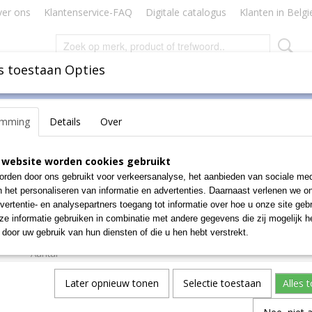
er ons
Klantenservice-FAQ
Digitale catalogus
Klanten in Belgi
s toestaan Opties
Inbinden
Badges Naamkaartjes
Lamineren Plastificeren
emming
Details
Over
tieken
>
5 Star elastieken 1,5 mm x 100 mm, doos van 500 g
5 Star elastieken 1,5 mm
 website worden cookies gebruikt
rden door ons gebruikt voor verkeersanalyse, het aanbieden van sociale med
mm, doos van 500 g
n het personaliseren van informatie en advertenties. Daarnaast verlenen we o
vertentie- en analysepartners toegang tot informatie over hoe u onze site gebru
€ 11,90
e informatie gebruiken in combinatie met andere gegevens die zij mogelijk 
(exclusief btw 21%)
door uw gebruik van hun diensten of die u hen hebt verstrekt.
Aantal
Later opnieuw tonen
Selectie toestaan
Alles 