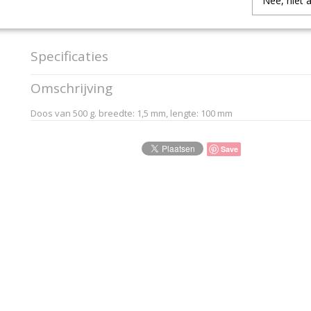
Nee, niet 
IN WINKELWAGEN
Specificaties
Productcode
9122512
Omschrijving
EAN code
5411401912444
Productcode leverancier
Star - Huismerk Ofice
Doos van 500 g. breedte: 1,5 mm, lengte: 100 mm
Save