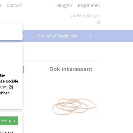
e
Contact
Inloggen
Registreren
Uw Winkelwagen
(0)
Geen producten
Facilitair
Presentatiemiddelen
+
 x 100
Ook interessant
ia-
nze sociale
ikt. Zij
hebben
toestaan