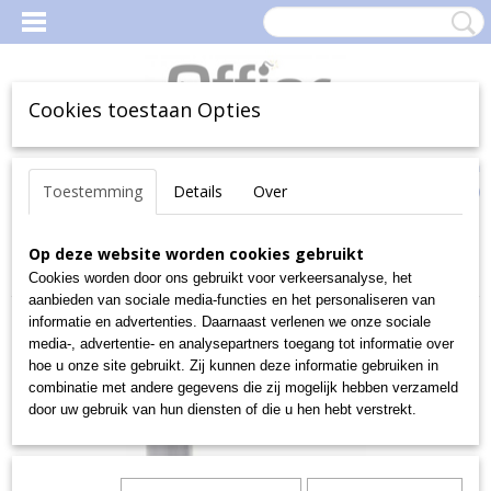
Cookies toestaan Opties
Inloggen
Registreren
Uw Winkelwagen
Toestemming
Details
Over
(0)
Geen producten
Home
Op deze website worden cookies gebruikt
>
Kantoorartikelen
>
Kantoormateriaal
>
Perforators
>
Zware perforators
>
Rapid perforator HDC150 set van 2 stansen
Cookies worden door ons gebruikt voor verkeersanalyse, het
aanbieden van sociale media-functies en het personaliseren van
informatie en advertenties. Daarnaast verlenen we onze sociale
media-, advertentie- en analysepartners toegang tot informatie over
hoe u onze site gebruikt. Zij kunnen deze informatie gebruiken in
combinatie met andere gegevens die zij mogelijk hebben verzameld
door uw gebruik van hun diensten of die u hen hebt verstrekt.