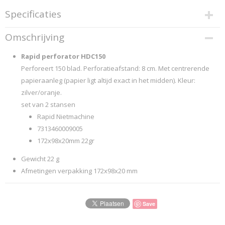
Specificaties
Productcode
Omschrijving
2300900
EAN code
Rapid perforator HDC150
7313460009005
Perforeert 150 blad. Perforatieafstand: 8 cm. Met centrerende
Productcode leverancier
papieraanleg (papier ligt altijd exact in het midden). Kleur:
...Rapid-Pag.: 366
zilver/oranje.
set van 2 stansen
Rapid Nietmachine
7313460009005
172x98x20mm 22gr
Gewicht 22 g
Afmetingen verpakking 172x98x20 mm
Save