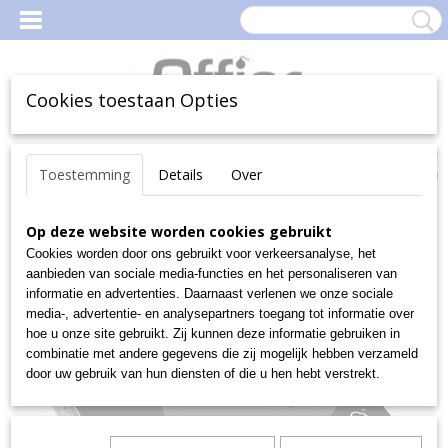
Cookies toestaan Opties
Inloggen
Registreren
Uw Winkelwagen
Toestemming
Details
Over
(0)
Geen producten
Home
Op deze website worden cookies gebruikt
>
Kantoorartikelen
>
Papier
>
Gekleurd papier
>
CLAIREFONTAINE gekleurd papier TROPHÉE Intens A3 120gr
>
Cookies worden door ons gebruikt voor verkeersanalyse, het
Clairefontaine Gekleurd papier Trophée Intens A3 fuchsia
aanbieden van sociale media-functies en het personaliseren van
informatie en advertenties. Daarnaast verlenen we onze sociale
media-, advertentie- en analysepartners toegang tot informatie over
hoe u onze site gebruikt. Zij kunnen deze informatie gebruiken in
combinatie met andere gegevens die zij mogelijk hebben verzameld
door uw gebruik van hun diensten of die u hen hebt verstrekt.