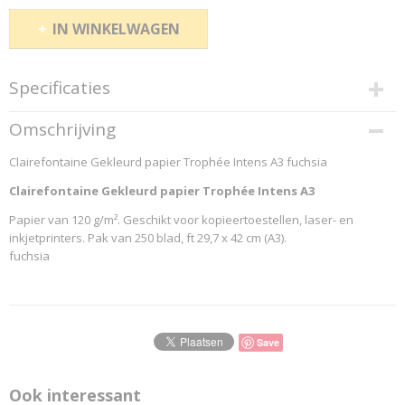
IN WINKELWAGEN
Specificaties
Productcode
Omschrijving
1319C
Clairefontaine Gekleurd papier Trophée Intens A3 fuchsia
EAN code
3329680131901
Clairefontaine Gekleurd papier Trophée Intens A3
Productcode leverancier
Papier van 120 g/m². Geschikt voor kopieertoestellen, laser- en
...Clairefontaine-Pag.: 157
inkjetprinters. Pak van 250 blad, ft 29,7 x 42 cm (A3).
fuchsia
Save
Ook interessant