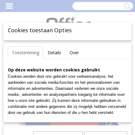
Cookies toestaan Opties
Inloggen
Registreren
Uw Winkelwagen
Toestemming
Details
Over
(0)
Geen producten
Home
Op deze website worden cookies gebruikt
>
Kantoorartikelen
>
Papier
>
Gekleurd papier
>
CLAIREFONTAINE gekleurd papier TROPHÉE Intens A4 160gr
>
Cookies worden door ons gebruikt voor verkeersanalyse, het
TROPHEE KERSROOD A4 160G 250V
aanbieden van sociale media-functies en het personaliseren van
informatie en advertenties. Daarnaast verlenen we onze sociale
media-, advertentie- en analysepartners toegang tot informatie over
hoe u onze site gebruikt. Zij kunnen deze informatie gebruiken in
combinatie met andere gegevens die zij mogelijk hebben verzameld
door uw gebruik van hun diensten of die u hen hebt verstrekt.