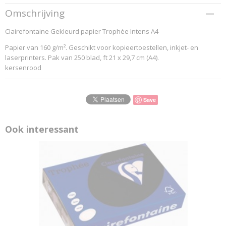
Productcode
Omschrijving
1016C
Clairefontaine Gekleurd papier Trophée Intens A4
EAN code
3329680101607
Papier van 160 g/m². Geschikt voor kopieertoestellen, inkjet- en
Productcode leverancier
laserprinters. Pak van 250 blad, ft 21 x 29,7 cm (A4).
...Clairefontaine-Pag.: 157
kersenrood
Save
Ook interessant