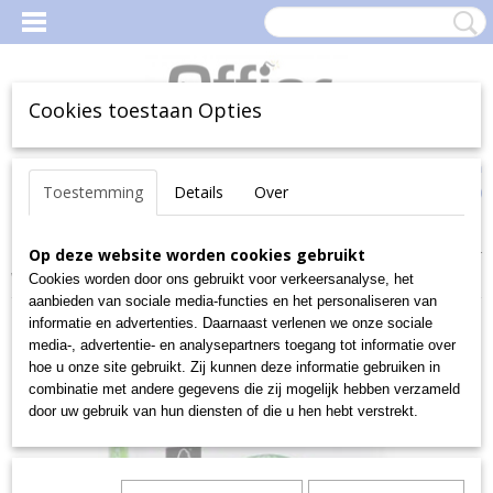
Cookies toestaan Opties
Inloggen
Registreren
Uw Winkelwagen
Toestemming
Details
Over
(0)
Geen producten
Home
Op deze website worden cookies gebruikt
>
Kantoorartikelen
>
Papier
>
Universeel papier
>
Navigator
wit kopieerpapier Eco-Logical A3 * topper *
Cookies worden door ons gebruikt voor verkeersanalyse, het
aanbieden van sociale media-functies en het personaliseren van
informatie en advertenties. Daarnaast verlenen we onze sociale
media-, advertentie- en analysepartners toegang tot informatie over
hoe u onze site gebruikt. Zij kunnen deze informatie gebruiken in
combinatie met andere gegevens die zij mogelijk hebben verzameld
door uw gebruik van hun diensten of die u hen hebt verstrekt.