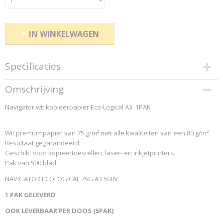
IN WINKELWAGEN
Specificaties
Productcode
Omschrijving
NAV0753
Navigator wit kopieerpapier Eco-Logical A3 1PAK
EAN code
5602024396890
Productcode leverancier
Wit premiumpapier van 75 g/m² met alle kwaliteiten van een 80 g/m².
...Navigator-Pag.: 156
Resultaat gegarandeerd.
Geschikt voor kopieertoestellen, laser- en inkjetprinters.
Pak van 500 blad.
NAVIGATOR ECOLOGICAL 75G A3 500V
1 PAK GELEVERD
OOK LEVERBAAR PER DOOS (5PAK)