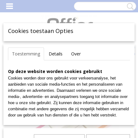
Cookies toestaan Opties
Inloggen
Registreren
Uw Winkelwagen
Toestemming
Details
Over
(0)
Geen producten
Home
Op deze website worden cookies gebruikt
>
Kantoorartikelen
>
Schriften, memo- en schrijfblokken
>
Index
>
Tabs - Klasseren
>
POST-IT INDEX TABS FILING
Cookies worden door ons gebruikt voor verkeersanalyse, het
25X38MM 3X22TABS
aanbieden van sociale media-functies en het personaliseren van
informatie en advertenties. Daarnaast verlenen we onze sociale
media-, advertentie- en analysepartners toegang tot informatie over
hoe u onze site gebruikt. Zij kunnen deze informatie gebruiken in
combinatie met andere gegevens die zij mogelijk hebben verzameld
door uw gebruik van hun diensten of die u hen hebt verstrekt.