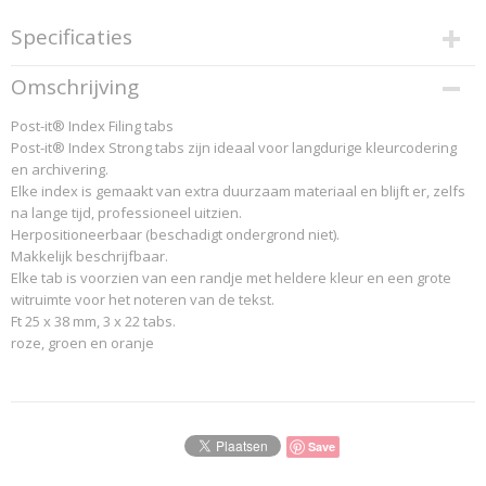
Specificaties
Productcode
Omschrijving
686LPGO
Post-it® Index Filing tabs
EAN code
Post-it® Index Strong tabs zijn ideaal voor langdurige kleurcodering
051141315515
en archivering.
Productcode leverancier
Elke index is gemaakt van extra duurzaam materiaal en blijft er, zelfs
...Post-it-Pag.: 201
na lange tijd, professioneel uitzien.
Herpositioneerbaar (beschadigt ondergrond niet).
Makkelijk beschrijfbaar.
Elke tab is voorzien van een randje met heldere kleur en een grote
witruimte voor het noteren van de tekst.
Ft 25 x 38 mm, 3 x 22 tabs.
roze, groen en oranje
Save