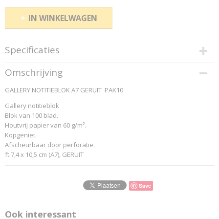
IN WINKELWAGEN
Specificaties
Productcode
Omschrijving
9236
GALLERY NOTITIEBLOK A7 GERUIT PAK10
EAN code
5411028081127
Gallery notitieblok
Productcode leverancier
Blok van 100 blad.
...Gallery-Pag.: 210
Houtvrij papier van 60 g/m².
Kopgeniet.
Afscheurbaar door perforatie.
ft 7,4 x 10,5 cm (A7), GERUIT
Save
Ook interessant