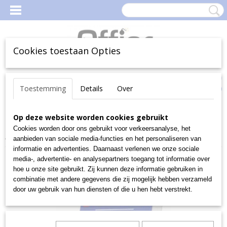
Cookies toestaan Opties
Inloggen
Registreren
Uw Winkelwagen
Toestemming
Details
Over
(0)
Geen producten
Home
Op deze website worden cookies gebruikt
>
Kantoorartikelen
>
Schriften, memo- en schrijfblokken
>
Notitieboeken
>
Notitieboeken A7 - A8
>
GALLERY NOTITIEBLOK
Cookies worden door ons gebruikt voor verkeersanalyse, het
A7 GERUIT PAK10
aanbieden van sociale media-functies en het personaliseren van
informatie en advertenties. Daarnaast verlenen we onze sociale
media-, advertentie- en analysepartners toegang tot informatie over
hoe u onze site gebruikt. Zij kunnen deze informatie gebruiken in
combinatie met andere gegevens die zij mogelijk hebben verzameld
door uw gebruik van hun diensten of die u hen hebt verstrekt.