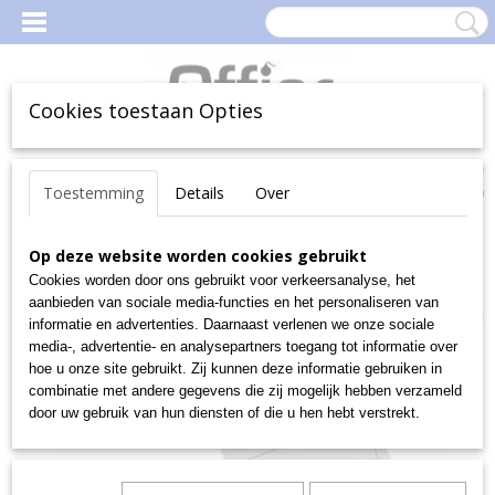
Cookies toestaan Opties
Inloggen
Registreren
Uw Winkelwagen
Toestemming
Details
Over
(0)
Geen producten
Home
Op deze website worden cookies gebruikt
>
Kantoorartikelen
>
Schriften, memo- en schrijfblokken
>
Registers & Formulieren Bedrijf
>
Kasboek
>
Gallery kassablok
Cookies worden door ons gebruikt voor verkeersanalyse, het
zonder rug uit karton PAK25
aanbieden van sociale media-functies en het personaliseren van
informatie en advertenties. Daarnaast verlenen we onze sociale
media-, advertentie- en analysepartners toegang tot informatie over
hoe u onze site gebruikt. Zij kunnen deze informatie gebruiken in
combinatie met andere gegevens die zij mogelijk hebben verzameld
door uw gebruik van hun diensten of die u hen hebt verstrekt.