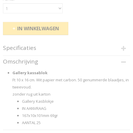
IN WINKELWAGEN
Specificaties
Productcode
Omschrijving
CZ
EAN code
Gallery kassablok
Gallery
Ft 10 x 16 cm. Wit papier met carbon. 50 genummerde blaadjes, in
Productcode leverancier
tweevoud.
...Gallery-Pag.: 236
zonder rug uit karton
Gallery Kasblokje
IN AANVRAAG
167x10x101mm 69gr
AANTAL 25