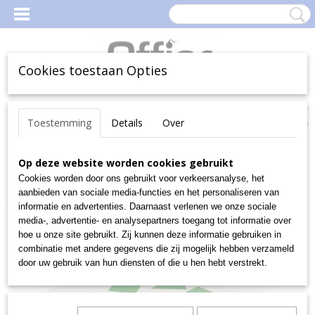
Cookies toestaan Opties
Inloggen
Registreren
Uw Winkelwagen
Toestemming
Details
Over
(0)
Geen producten
Home
Op deze website worden cookies gebruikt
>
Lamineren Plastificeren
>
Lamineerhoezen
>
A5 A6 A7
Lamineerhoezen - Plastificeerfolie
>
PAVO lamineerhoes A5
Cookies worden door ons gebruikt voor verkeersanalyse, het
75mic Per100
aanbieden van sociale media-functies en het personaliseren van
informatie en advertenties. Daarnaast verlenen we onze sociale
media-, advertentie- en analysepartners toegang tot informatie over
hoe u onze site gebruikt. Zij kunnen deze informatie gebruiken in
combinatie met andere gegevens die zij mogelijk hebben verzameld
door uw gebruik van hun diensten of die u hen hebt verstrekt.