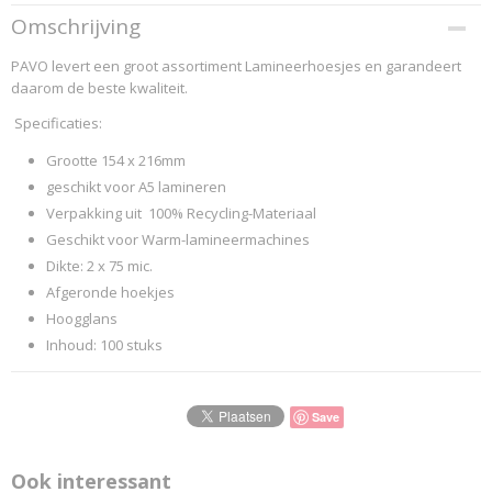
Productcode
Omschrijving
8004256
PAVO levert een groot assortiment Lamineerhoesjes en garandeert
EAN code
daarom de beste kwaliteit.
8717448004256
Productcode leverancier
Specificaties:
PAVO 2016 8004256
Grootte 154 x 216mm
geschikt voor A5 lamineren
Verpakking uit 100% Recycling-Materiaal
Geschikt voor Warm-lamineermachines
Dikte: 2 x 75 mic.
Afgeronde hoekjes
Hoogglans
Inhoud: 100 stuks
Save
Ook interessant