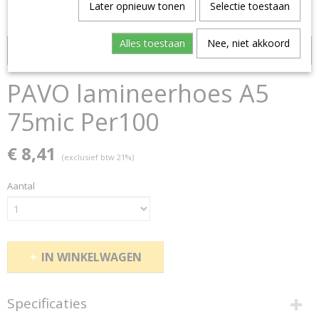
Later opnieuw tonen
Selectie toestaan
Alles toestaan
Nee, niet akkoord
Bestseller A5 ECHT nergens goedkoper!
PAVO lamineerhoes A5
75mic Per100
€ 8,41
(exclusief btw 21%)
Aantal
IN WINKELWAGEN
Specificaties