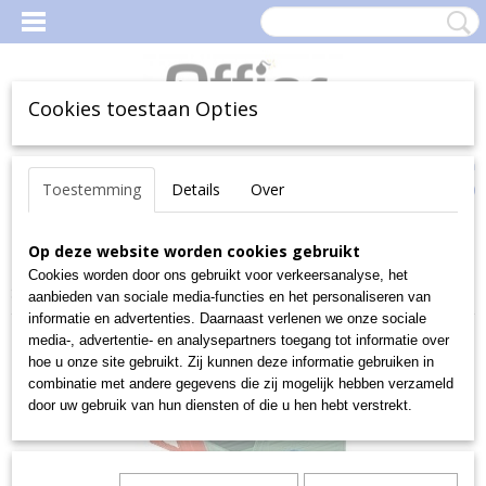
Cookies toestaan Opties
Inloggen
Registreren
Uw Winkelwagen
Toestemming
Details
Over
(0)
Geen producten
Home
Op deze website worden cookies gebruikt
>
Magazijn
>
MagazijnBakken en -Boxen
>
Magazijnbakken
>
Bakken-met-zichtopening
>
Serie 14/7 Staal
>
Cookies worden door ons gebruikt voor verkeersanalyse, het
Staal Serie 14/7-2
aanbieden van sociale media-functies en het personaliseren van
informatie en advertenties. Daarnaast verlenen we onze sociale
media-, advertentie- en analysepartners toegang tot informatie over
hoe u onze site gebruikt. Zij kunnen deze informatie gebruiken in
combinatie met andere gegevens die zij mogelijk hebben verzameld
door uw gebruik van hun diensten of die u hen hebt verstrekt.