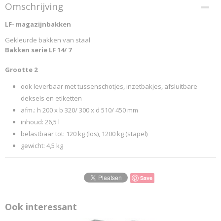
Productcode
Omschrijving
90847
LF- magazijnbakken
Productcode leverancier
SCHAEFER 2016 90847
Gekleurde bakken van staal
Bakken serie LF 14/ 7
Grootte 2
ook leverbaar met tussenschotjes, inzetbakjes, afsluitbare
deksels en etiketten
afm.: h 200 x b 320/ 300 x d 510/ 450 mm
inhoud: 26,5 l
belastbaar tot: 120 kg (los), 1200 kg (stapel)
gewicht: 4,5 kg
Save
Ook interessant