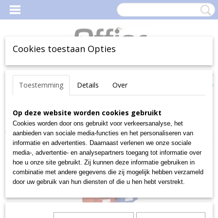
Cookies toestaan Opties
Inloggen
Registreren
Uw Winkelwagen
Toestemming
Details
Over
(0)
Geen producten
Home
Op deze website worden cookies gebruikt
>
Magazijn
>
MagazijnBakken en -Boxen
>
Magazijnbakken
>
Bakken-met-zichtopening
>
Serie LF
>
Fix-
Cookies worden door ons gebruikt voor verkeersanalyse, het
magazijnbakken LF 322
aanbieden van sociale media-functies en het personaliseren van
informatie en advertenties. Daarnaast verlenen we onze sociale
media-, advertentie- en analysepartners toegang tot informatie over
hoe u onze site gebruikt. Zij kunnen deze informatie gebruiken in
combinatie met andere gegevens die zij mogelijk hebben verzameld
door uw gebruik van hun diensten of die u hen hebt verstrekt.