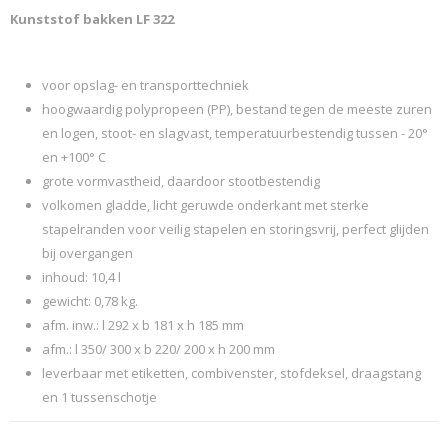
Kunststof bakken LF 322
Productcode leverancier
SCHAEFER 2016 94192
voor opslag- en transporttechniek
hoogwaardig polypropeen (PP), bestand tegen de meeste zuren
en logen, stoot- en slagvast, temperatuurbestendig tussen - 20°
en +100° C
grote vormvastheid, daardoor stootbestendig
volkomen gladde, licht geruwde onderkant met sterke
stapelranden voor veilig stapelen en storingsvrij, perfect glijden
bij overgangen
inhoud: 10,4 l
gewicht: 0,78 kg.
afm. inw.: l 292 x b 181 x h 185 mm
afm.: l 350/ 300 x b 220/ 200 x h 200 mm
leverbaar met etiketten, combivenster, stofdeksel, draagstang
en 1 tussenschotje