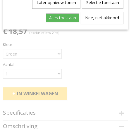
Fix- magazijnbakken LF
Later opnieuw tonen
Selectie toestaan
322
Alles toestaan
Nee, niet akkoord
€ 18,57
(exclusief btw 21%)
Kleur
Aantal
IN WINKELWAGEN
Specificaties
Productcode
Omschrijving
94192