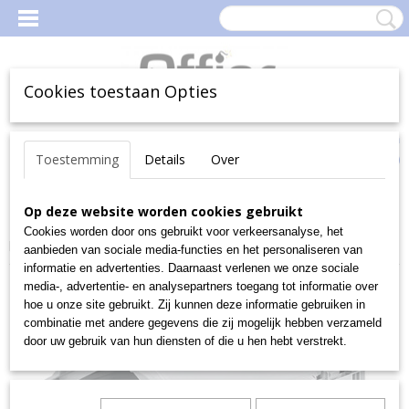
Cookies toestaan Opties
Inloggen
Registreren
Uw Winkelwagen
Toestemming
Details
Over
(0)
Geen producten
Home
Op deze website worden cookies gebruikt
>
Magazijn
>
MagazijnBakken en -Boxen
>
Magazijnbakken
>
Euro-fix-bakken
>
Bakken serie ELB
>
EURO-
Cookies worden door ons gebruikt voor verkeersanalyse, het
lichtgewicht met deksel 6120, 6220, 6320
aanbieden van sociale media-functies en het personaliseren van
informatie en advertenties. Daarnaast verlenen we onze sociale
media-, advertentie- en analysepartners toegang tot informatie over
hoe u onze site gebruikt. Zij kunnen deze informatie gebruiken in
combinatie met andere gegevens die zij mogelijk hebben verzameld
door uw gebruik van hun diensten of die u hen hebt verstrekt.