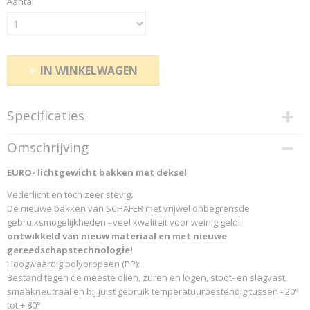
Aantal
IN WINKELWAGEN
Specificaties
Productcode
Omschrijving
150732
EURO- lichtgewicht bakken met deksel
Productcode leverancier
SCHAEFER 2016 150732
Vederlicht en toch zeer stevig:
De nieuwe bakken van SCHÄFER met vrijwel onbegrensde
gebruiksmogelijkheden - veel kwaliteit voor weinig geld!
ontwikkeld van nieuw materiaal en met nieuwe
gereedschapstechnologie!
Hoogwaardig polypropeen (PP):
Bestand tegen de meeste oliën, zuren en logen, stoot- en slagvast,
smaakneutraal en bij juist gebruik temperatuurbestendig tussen - 20°
tot + 80°