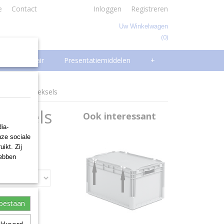
e
Contact
Inloggen
Registreren
Uw Winkelwagen
(0)
Geen producten
Facilitair
Presentatiemiddelen
+
icht oplegdeksels
deksels
Ook interessant
ia-
nze sociale
ikt. Zij
hebben
toestaan