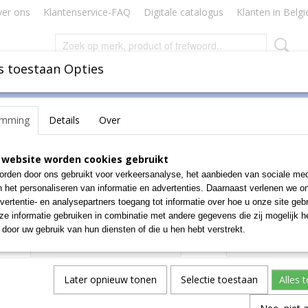
er ons
Klantenservice-FAQ
Digitale catalogus
Klanten in Belgi
s toestaan Opties
Inbinden
Badges Naamkaartjes
Lamineren Plastificeren
emming
Details
Over
agazijnbakken
>
Euro-fix-bakken
>
Bakken serie ELB
>
EURO-lichtgew
EURO-lichtgewicht opleg
 website worden cookies gebruikt
rden door ons gebruikt voor verkeersanalyse, het aanbieden van sociale med
€ 11,32
n het personaliseren van informatie en advertenties. Daarnaast verlenen we o
(exclusief btw 21%)
vertentie- en analysepartners toegang tot informatie over hoe u onze site gebru
e informatie gebruiken in combinatie met andere gegevens die zij mogelijk 
Type
Aantal
door uw gebruik van hun diensten of die u hen hebt verstrekt.
Later opnieuw tonen
Selectie toestaan
Alles 
IN WINKELWAGEN