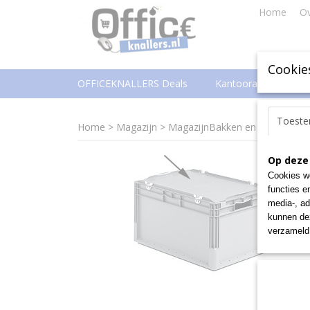
Home
Ov
Cookie
OFFICEKNALLERS Deals
Kantoorartikelen
Toest
Home
>
Magazijn
>
MagazijnBakken en -Boxen
>
M
Op deze
Cookies wo
functies e
media-, ad
kunnen dez
verzameld 