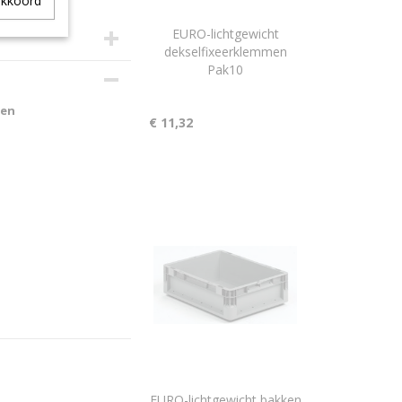
akkoord
EURO-lichtgewicht
dekselfixeerklemmen
Pak10
8
ken
€ 11,32
EURO-lichtgewicht bakken