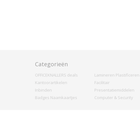
Categorieën
OFFICEKNALLERS deals
Lamineren Plastificeren
Kantoorartikelen
Facilitair
Inbinden
Presentatiemiddelen
Badges Naamkaartjes
Computer & Security