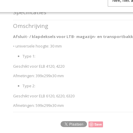
Nee, niet 
Specificaties
Productcode
92898
Omschrijving
Productcode leverancier
SCHAEFER 2016 9289
Afsluit- / klapdeksels voor LTB- magazijn- en transportbak
• universele hoogte: 30 mm
Type 1:
Geschikt voor ELB 4120, 4220
Afmetingen: 399x299x30 mm
Type 2:
Geschikt voor ELB 6120, 6220, 6320
Afmetingen: 599x299x30 mm
Save