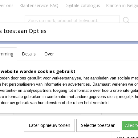
er ons
Klantenservice-FAQ
Digitale catalogus
Klanten in Belgi
s toestaan Opties
Inbinden
Badges Naamkaartjes
Lamineren Plastificeren
emming
Details
Over
agazijnbakken
>
Euro-fix-bakken
>
Bakken serie Euro-Fix
>
Serie Euro
Serie Euro-fix EF-4070
 website worden cookies gebruikt
rden door ons gebruikt voor verkeersanalyse, het aanbieden van sociale med
€ 15,76
n het personaliseren van informatie en advertenties. Daarnaast verlenen we o
(exclusief btw 21%)
vertentie- en analysepartners toegang tot informatie over hoe u onze site gebru
e informatie gebruiken in combinatie met andere gegevens die zij mogelijk 
Kleur
Aantal
door uw gebruik van hun diensten of die u hen hebt verstrekt.
Later opnieuw tonen
Selectie toestaan
Alles 
IN WINKELWAGEN