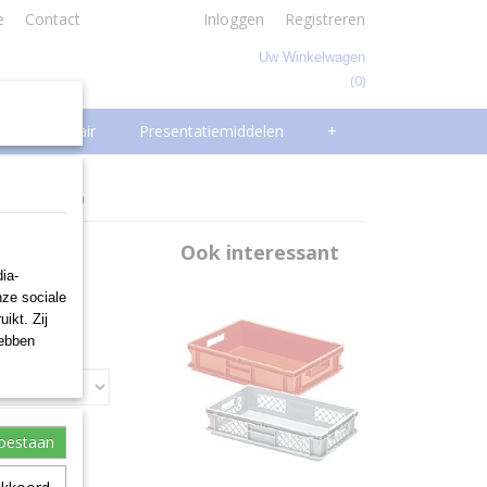
e
Contact
Inloggen
Registreren
Uw Winkelwagen
(0)
Geen producten
Facilitair
Presentatiemiddelen
+
-fix EF-4070
Ook interessant
ia-
nze sociale
ikt. Zij
hebben
toestaan