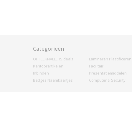
Categorieën
OFFICEKNALLERS deals
Lamineren Plastificeren
Kantoorartikelen
Facilitair
Inbinden
Presentatiemiddelen
Badges Naamkaartjes
Computer & Security