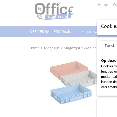
Home
Ov
Cookie
OFFICEKNALLERS Deals
Kantoorartikelen
Toest
Home
>
Magazijn
>
MagazijnBakken en -Boxen
>
M
Op deze
Cookies wo
functies e
media-, ad
kunnen dez
verzameld 