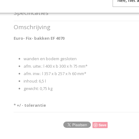
Nee, niet 
Specificaties
Productcode
92961
Omschrijving
Productcode leverancier
SCHAEFER 2016 9296
Euro- Fix- bakken EF 4070
wanden en bodem gesloten
afm. uitw.: l 400 x b 300 x h 75 mm*
afm. inw.: l 357 x b 257 x h 60 mm*
inhoud: 6,5 l
gewicht: 0,75 kg
* +/ - tolerantie
Save