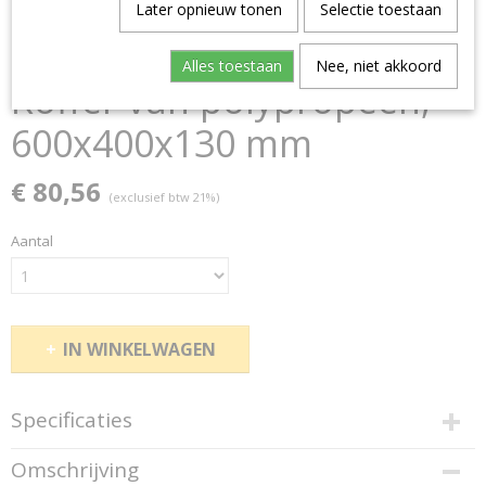
Later opnieuw tonen
Selectie toestaan
Alles toestaan
Nee, niet akkoord
Koffer van polypropeen,
600x400x130 mm
€ 80,56
(exclusief btw 21%)
Aantal
IN WINKELWAGEN
Specificaties
Productcode
Omschrijving
150346