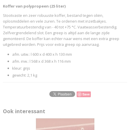
Koffer van polypropeen (25 liter)
Productcode leverancier
SCHAEFER 2016 150346
Stootvaste en zeer robuuste koffer, bestand tegen oliën,
oplosmiddelen en vele zuren. Te ordenen met inzetbakjes.
Temperatuurbestendig van - 40 tot +75 °C. Vaatwasserbestendig.
Zelfvergrendelend slot. Een greep is altijd aan de lange zijde
gemonteerd. De koffer kan echter naar wens met een extra greep
uitgebreid worden. Prijs voor extra greep op aanvraag.
afm. uitw.: l 600 x d 400 x h 130 mm
afm. inw.: l 568 x d 368 x h 116 mm
kleur: grijs
gewicht: 2,1 kg
Save
Ook interessant