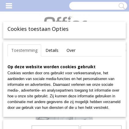
Cookies toestaan Opties
Inloggen
Registreren
Uw Winkelwagen
Toestemming
Details
Over
(0)
Geen producten
Home
Op deze website worden cookies gebruikt
>
Magazijn
>
MagazijnBakken en -Boxen
>
Magazijnbakken
>
Euro-fix-bakken
>
Deksels, verzegelen,
Cookies worden door ons gebruikt voor verkeersanalyse, het
afsluiten
>
Koffer van polypropeen, 600x400x130 mm
aanbieden van sociale media-functies en het personaliseren van
informatie en advertenties. Daarnaast verlenen we onze sociale
media-, advertentie- en analysepartners toegang tot informatie over
hoe u onze site gebruikt. Zij kunnen deze informatie gebruiken in
combinatie met andere gegevens die zij mogelijk hebben verzameld
door uw gebruik van hun diensten of die u hen hebt verstrekt.