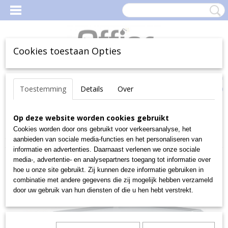
Cookies toestaan Opties
Inloggen
Registreren
Uw Winkelwagen
Toestemming
Details
Over
(0)
Geen producten
Home
Op deze website worden cookies gebruikt
>
Magazijn
>
MagazijnBakken en -Boxen
>
Magazijnbakken
>
Euro-fix-bakken
>
Deksels, verzegelen,
Cookies worden door ons gebruikt voor verkeersanalyse, het
afsluiten
>
Koffer van polypropeen, 600x400x230 mm
aanbieden van sociale media-functies en het personaliseren van
informatie en advertenties. Daarnaast verlenen we onze sociale
media-, advertentie- en analysepartners toegang tot informatie over
hoe u onze site gebruikt. Zij kunnen deze informatie gebruiken in
combinatie met andere gegevens die zij mogelijk hebben verzameld
door uw gebruik van hun diensten of die u hen hebt verstrekt.