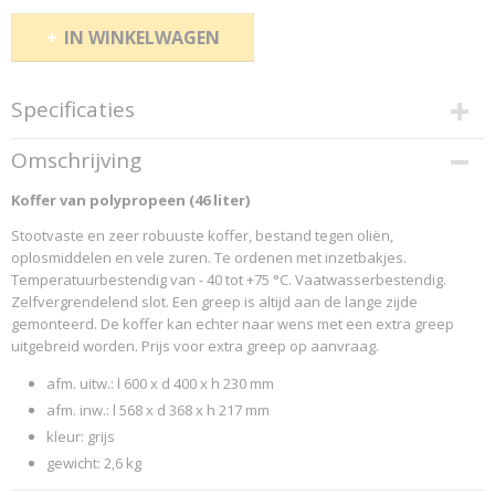
IN WINKELWAGEN
Specificaties
Productcode
Omschrijving
150345
Koffer van polypropeen (46 liter)
Productcode leverancier
SCHAEFER 2016 150345
Stootvaste en zeer robuuste koffer, bestand tegen oliën,
oplosmiddelen en vele zuren. Te ordenen met inzetbakjes.
Temperatuurbestendig van - 40 tot +75 °C. Vaatwasserbestendig.
Zelfvergrendelend slot. Een greep is altijd aan de lange zijde
gemonteerd. De koffer kan echter naar wens met een extra greep
uitgebreid worden. Prijs voor extra greep op aanvraag.
afm. uitw.: l 600 x d 400 x h 230 mm
afm. inw.: l 568 x d 368 x h 217 mm
kleur: grijs
gewicht: 2,6 kg