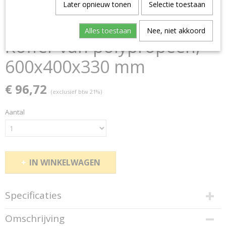
Later opnieuw tonen
Selectie toestaan
Alles toestaan
Nee, niet akkoord
Koffer van polypropeen,
600x400x330 mm
€ 96,72
(exclusief btw 21%)
Aantal
IN WINKELWAGEN
Specificaties
Productcode
Omschrijving
150344