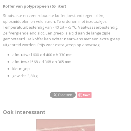
Koffer van polypropeen (65 liter)
Productcode leverancier
SCHAEFER 2016 150344
Stootvaste en zeer robuuste koffer, bestand tegen oliën,
oplosmiddelen en vele zuren. Te ordenen met inzetbakjes.
Temperatuurbestendig van - 40 tot +75 °C. Vaatwasserbestendig.
Zelfvergrendelend slot. Een greep is altijd aan de lange zijde
gemonteerd. De koffer kan echter naar wens met een extra greep
uitgebreid worden. Prijs voor extra greep op aanvraag.
afm. uitw.: l 600 x d 400 x h 330 mm
afm. inw.: l 568 x d 368 x h 305 mm
kleur: grijs
gewicht: 3,8 kg
Save
Ook interessant