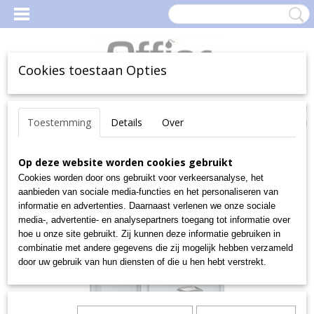
Cookies toestaan Opties
Inloggen
Registreren
Uw Winkelwagen
Toestemming
Details
Over
(0)
Geen producten
Home
Op deze website worden cookies gebruikt
>
Magazijn
>
MagazijnBakken en -Boxen
>
Magazijnbakken
>
Euro-fix-bakken
>
Deksels, verzegelen,
Cookies worden door ons gebruikt voor verkeersanalyse, het
afsluiten
>
Koffer van polypropeen, 600x400x330 mm
aanbieden van sociale media-functies en het personaliseren van
informatie en advertenties. Daarnaast verlenen we onze sociale
media-, advertentie- en analysepartners toegang tot informatie over
hoe u onze site gebruikt. Zij kunnen deze informatie gebruiken in
combinatie met andere gegevens die zij mogelijk hebben verzameld
door uw gebruik van hun diensten of die u hen hebt verstrekt.