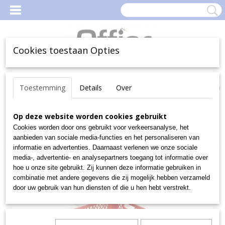
Cookies toestaan Opties
Inloggen
Registreren
Uw Winkelwagen
Toestemming
Details
Over
(0)
Geen producten
Home
Op deze website worden cookies gebruikt
>
Magazijn
>
MagazijnBakken en -Boxen
>
Magazijnbakken
>
Euro-fix-bakken
>
Vleesbakken
>
Bak 520,
Cookies worden door ons gebruikt voor verkeersanalyse, het
Rood 600x400x200 mm
aanbieden van sociale media-functies en het personaliseren van
informatie en advertenties. Daarnaast verlenen we onze sociale
media-, advertentie- en analysepartners toegang tot informatie over
hoe u onze site gebruikt. Zij kunnen deze informatie gebruiken in
combinatie met andere gegevens die zij mogelijk hebben verzameld
door uw gebruik van hun diensten of die u hen hebt verstrekt.