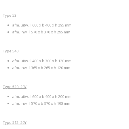
Type 53
afm. uitw.: l 600 x b 400 x h 295 mm
afm. inw.: l 570 x b 370 x h 295 mm
Type 540
afm. uitw.: l 400 x b 300 x h 120 mm
afm. inw.: l 365 x b 265 x h 120 mm
Type 520- 20Y
afm. uitw.: l 600 x b 400 x h 200 mm
afm. inw.: l 570 x b 370 x h 198 mm
Type 512- 20Y