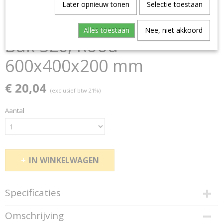
Later opnieuw tonen
Selectie toestaan
Alles toestaan
Nee, niet akkoord
Bak 520, Rood
600x400x200 mm
€ 20,04
(exclusief btw 21%)
Aantal
IN WINKELWAGEN
Specificaties
Productcode
Omschrijving
150921