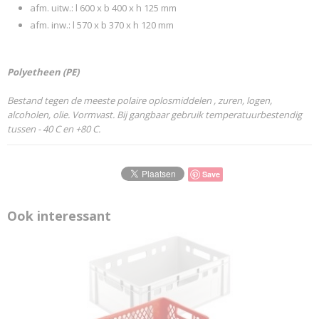
afm. uitw.: l 600 x b 400 x h 125 mm
afm. inw.: l 570 x b 370 x h 120 mm
Polyetheen (PE)
Bestand tegen de meeste polaire oplosmiddelen ,
zuren, logen,
alcoholen, olie. Vormvast. Bij gangbaar gebruik temperatuurbestendig
tussen - 40 C en +80 C.
Save
Ook interessant