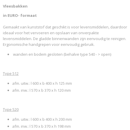
Vleesbakken
Productcode leverancier
SCHAEFER 2016 150921
in EURO- formaat
Gemaakt van kunststof dat geschikt is voor levensmiddelen, daardoor
ideaal voor het vervoeren en opslaan van onverpakte
levensmiddelen. De gladde binnenwanden zijn eenvoudig te reinigen.
Ergonomische handgrepen voor eenvoudig gebruik.
wanden en bodem gesloten (behalve type 540 - > open)
Type 512
afm. uitw.: l 600 x b 400 x h 125 mm
afm. inw.: l 570 x b 370 x h 120 mm
Type 520
afm. uitw.: l 600 x b 400 x h 200 mm
afm. inw.: l 570 x b 370 x h 198 mm