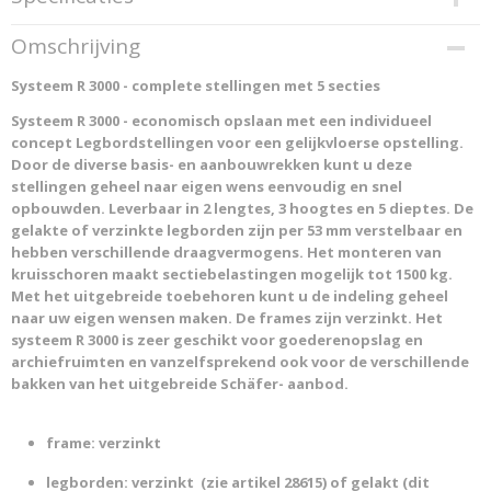
Productcode
Omschrijving
28619
Systeem R 3000 - complete stellingen met 5 secties
Productcode leverancier
SCHAEFER 2016 28619
Systeem R 3000 - economisch opslaan met een individueel
concept
Legbordstellingen voor een gelijkvloerse opstelling.
Door de diverse basis- en aanbouwrekken kunt u deze
stellingen geheel naar eigen wens eenvoudig en snel
opbouwden. Leverbaar in 2 lengtes, 3 hoogtes en 5 dieptes. De
gelakte of verzinkte legborden zijn per 53 mm verstelbaar en
hebben verschillende draagvermogens. Het monteren van
kruisschoren maakt sectiebelastingen mogelijk tot 1500 kg.
Met het uitgebreide toebehoren kunt u de indeling geheel
naar uw eigen wensen maken. De frames zijn verzinkt. Het
systeem R 3000 is zeer geschikt voor goederenopslag en
archiefruimten en vanzelfsprekend ook voor de verschillende
bakken van het uitgebreide Schäfer- aanbod.
frame: verzinkt
legborden: verzinkt (
zie artikel 28615
) of gelakt (
dit