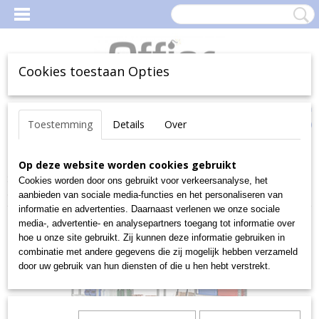
Cookies toestaan Opties
Inloggen
Registreren
Uw Winkelwagen
Toestemming
Details
Over
(0)
Geen producten
Home
Op deze website worden cookies gebruikt
>
Magazijn
>
Magazijnstellingen
>
Legbord-stellingen
>
Stellingsysteem-r-3000
>
R 3000 - Stellingen
>
Complete stelling R
Cookies worden door ons gebruikt voor verkeersanalyse, het
3000 B5155xH2278mm, 25legborden gelakt D400mm
aanbieden van sociale media-functies en het personaliseren van
informatie en advertenties. Daarnaast verlenen we onze sociale
media-, advertentie- en analysepartners toegang tot informatie over
hoe u onze site gebruikt. Zij kunnen deze informatie gebruiken in
combinatie met andere gegevens die zij mogelijk hebben verzameld
door uw gebruik van hun diensten of die u hen hebt verstrekt.