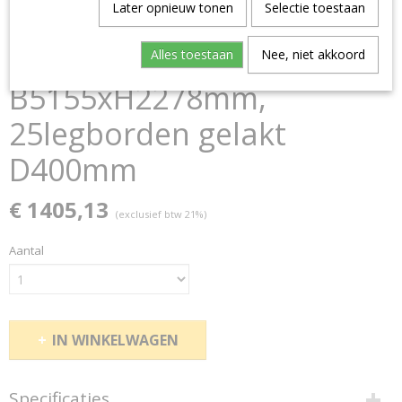
Later opnieuw tonen
Selectie toestaan
Complete stelling R 3000
Alles toestaan
Nee, niet akkoord
B5155xH2278mm,
25legborden gelakt
D400mm
€ 1405,13
(exclusief btw 21%)
Aantal
IN WINKELWAGEN
Specificaties