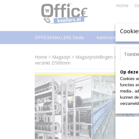
Home
Ov
Cookie
OFFICEKNALLERS Deals
Kantoorartikelen
Toest
Home
>
Magazijn
>
Magazijnstellingen
>
Legbord-st
verzinkt D500mm
Op deze
Cookies wo
functies e
media-, ad
kunnen dez
verzameld 