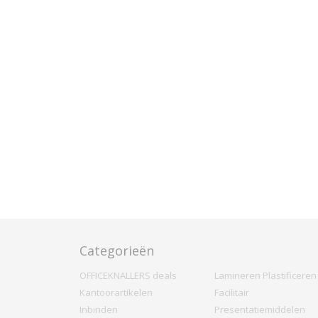
Categorieën
OFFICEKNALLERS deals
Lamineren Plastificeren
Kantoorartikelen
Facilitair
Inbinden
Presentatiemiddelen