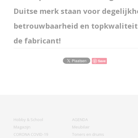
Duitse merk staan voor degelijkh
betrouwbaarheid en topkwaliteit,
de fabricant!
Save
Hobby & School
AGENDA
Magazijn
Meubilair
CORONA COVID-19
Toners en drums