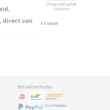
25legborden gelakt
eid,
D300mm
 direct van
€ 1.324,64
Betaalmethodes