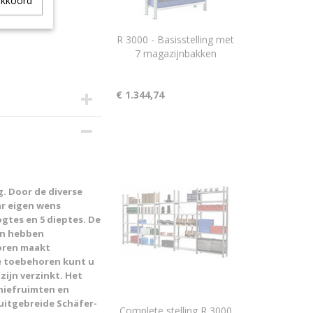
akkoord
R 3000 - Basisstelling met
7 magazijnbakken
€ 1.344,74
4
g. Door de diverse
ar eigen wens
gtes en 5 dieptes. De
 en hebben
oren maakt
de toebehoren kunt u
ijn verzinkt. Het
chiefruimten en
uitgebreide Schäfer-
Complete stelling R 3000