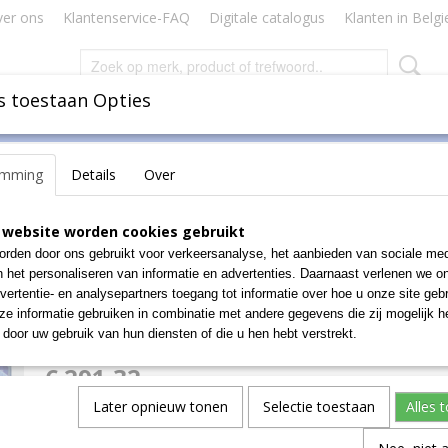
er ons
Klantenservice-FAQ
Digitale catalogus
Klanten in Belgi
s toestaan Opties
Inbinden
Badges Naamkaartjes
Lamineren Plastificeren
emming
Details
Over
ellingen
>
Stellingsysteem-r-3000
>
R 3000 - Stellingen
>
Aanbouweenh
 website worden cookies gebruikt
Aanbouweenheid Stelling
rden door ons gebruikt voor verkeersanalyse, het aanbieden van sociale med
n het personaliseren van informatie en advertenties. Daarnaast verlenen we o
B1025xH2278mm, 5legbo
vertentie- en analysepartners toegang tot informatie over hoe u onze site gebru
e informatie gebruiken in combinatie met andere gegevens die zij mogelijk 
verzinkt D500mm
door uw gebruik van hun diensten of die u hen hebt verstrekt.
€ 291,32
(exclusief btw 21%)
Later opnieuw tonen
Selectie toestaan
Alles 
Aantal