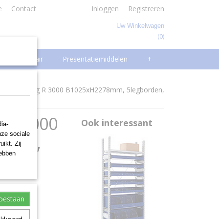
e
Contact
Inloggen
Registreren
Uw Winkelwagen
(0)
Geen producten
Facilitair
Presentatiemiddelen
+
eid Stelling R 3000 B1025xH2278mm, 5legborden,
 R 3000
Ook interessant
ia-
nze sociale
rden,
ikt. Zij
hebben
toestaan