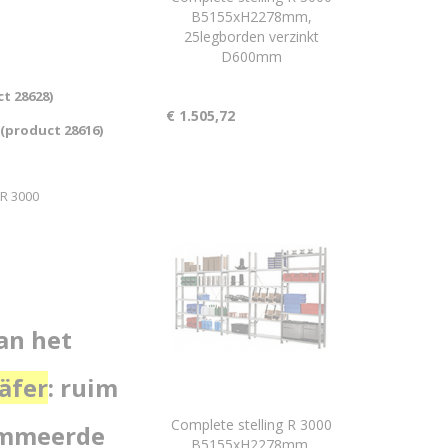
B5155xH2278mm,
25legborden verzinkt
D600mm
ct 28628)
€ 1.505,72
(product 28616)
 R 3000
van het
äfer
:
ruim
Complete stelling R 3000
ommeerde
B5155xH2278mm,