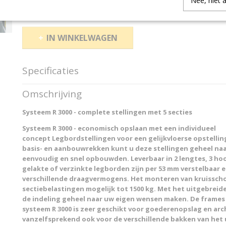
Nee, niet 
IN WINKELWAGEN
Specificaties
Productcode
28624
Omschrijving
Productcode leverancier
SCHAEFER 2016 2862
Systeem R 3000 - complete stellingen met 5 secties
Systeem R 3000 - economisch opslaan met een individueel
concept
Legbordstellingen voor een gelijkvloerse opstellin
basis- en aanbouwrekken kunt u deze stellingen geheel na
eenvoudig en snel opbouwden. Leverbaar in 2 lengtes, 3 hoo
gelakte of verzinkte legborden zijn per 53 mm verstelbaar
verschillende draagvermogens. Het monteren van kruissch
sectiebelastingen mogelijk tot 1500 kg. Met het uitgebrei
de indeling geheel naar uw eigen wensen maken. De frames z
systeem R 3000 is zeer geschikt voor goederenopslag en ar
vanzelfsprekend ook voor de verschillende bakken van het 