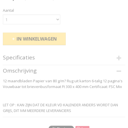
Aantal
IN WINKELWAGEN
Specificaties
Productcode
Omschrijving
730906
12 maandbladen Papier van 80 g/m? Rug uit karton 6-talig 12 pagina's
EAN code
Vouwbaar tot brievenbusformaat Ft 300 x 400 mm Certificaat: FSC Mix
5414521330167
Productcode leverancier
White box
LET OP : KAN ZIJN DAT DE KLEUR VD KALENDER ANDERS WORDT DAN
GRIJS, DIT IVM MEERDERE LEVERANCIERS