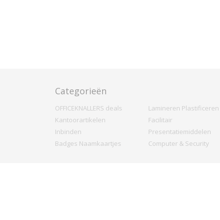
Categorieën
OFFICEKNALLERS deals
Lamineren Plastificeren
Kantoorartikelen
Facilitair
Inbinden
Presentatiemiddelen
Badges Naamkaartjes
Computer & Security