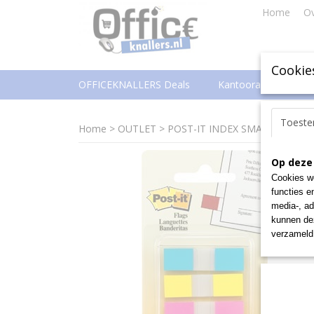
Home
Ov
Cookie
OFFICEKNALLERS Deals
Kantoorartikelen
Toest
Home
>
OUTLET
>
POST-IT INDEX SMALL 3+2 GR
Op deze
Cookies wo
functies e
media-, ad
kunnen dez
verzameld 