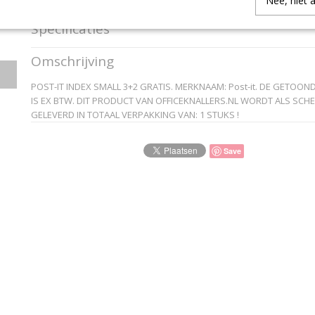
Nee, niet 
Specificaties
Productcode
6835CBP
Omschrijving
EAN code
4046719279197
Productcode leverancier
Post-it
POST-IT INDEX SMALL 3+2 GRATIS. MERKNAAM: Post-it. DE GETOON
IS EX BTW. DIT PRODUCT VAN OFFICEKNALLERS.NL WORDT ALS SCHE
GELEVERD IN TOTAAL VERPAKKING VAN: 1 STUKS !
Save