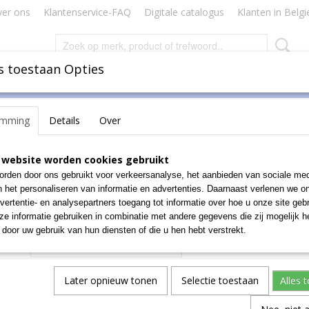
er ons
Klantenservice-FAQ
Digitale catalogus
Klanten in Belgi
s toestaan Opties
Inbinden
Badges Naamkaartjes
Lamineren Plastificeren
emming
Details
Over
ATIS
POST-IT INDEX SMALL 3+
 website worden cookies gebruikt
rden door ons gebruikt voor verkeersanalyse, het aanbieden van sociale med
€ 4,56
n het personaliseren van informatie en advertenties. Daarnaast verlenen we o
(exclusief btw 21%)
vertentie- en analysepartners toegang tot informatie over hoe u onze site gebru
e informatie gebruiken in combinatie met andere gegevens die zij mogelijk 
Aantal
door uw gebruik van hun diensten of die u hen hebt verstrekt.
Later opnieuw tonen
Selectie toestaan
Alles 
IN WINKELWAGEN