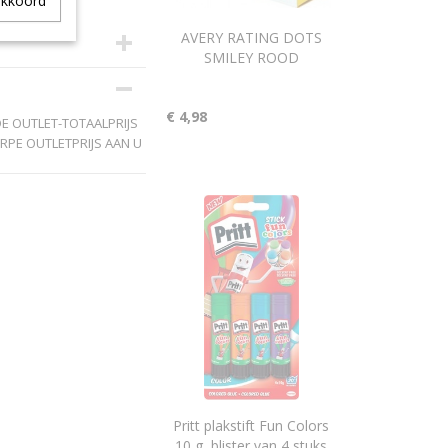
akkoord
AVERY RATING DOTS
SMILEY ROOD
€ 4,98
DE OUTLET-TOTAALPRIJS
RPE OUTLETPRIJS AAN U
Pritt plakstift Fun Colors
10 g, blister van 4 stuks