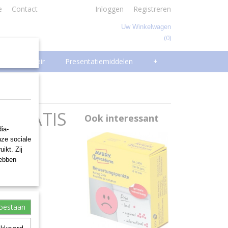
e
Contact
Inloggen
Registreren
Uw Winkelwagen
(0)
Geen producten
Facilitair
Presentatiemiddelen
+
2 GRATIS
Ook interessant
ia-
nze sociale
ikt. Zij
hebben
toestaan