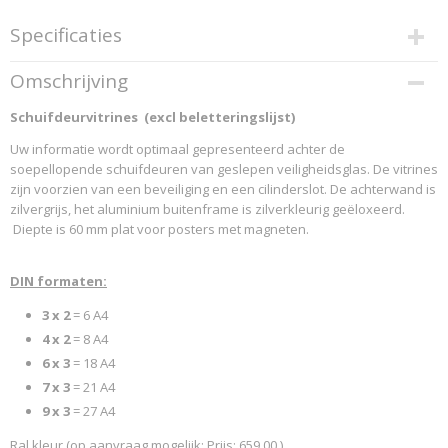
Specificaties
Productcode
Omschrijving
74610
Schuifdeurvitrines (excl beletteringslijst)
Productcode leverancier
SCHAEFER 2016 74610
Uw informatie wordt optimaal gepresenteerd achter de
soepellopende schuifdeuren van geslepen veiligheidsglas. De vitrines
zijn voorzien van een beveiliging en een cilinderslot. De achterwand is
zilvergrijs, het aluminium buitenframe is zilverkleurig geëloxeerd.
Diepte is 60 mm plat voor posters met magneten.
DIN formaten:
3 x 2
= 6 A4
4 x 2
= 8 A4
6 x 3
= 18 A4
7 x 3
= 21 A4
9 x 3
= 27 A4
Ral kleur (op aanvraag mogelijk: Prijs: 659,00 )