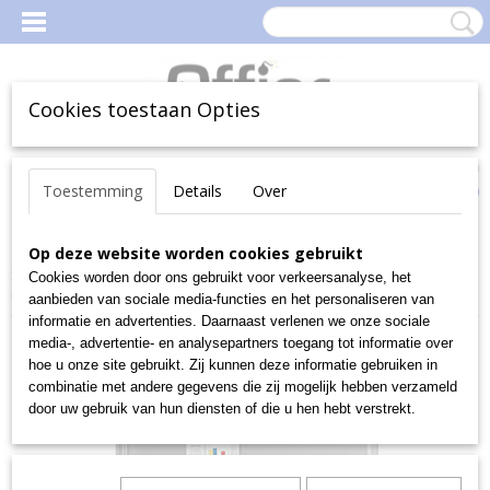
Cookies toestaan Opties
Inloggen
Registreren
Uw Winkelwagen
Toestemming
Details
Over
(0)
Geen producten
Home
Op deze website worden cookies gebruikt
>
Presentatiemiddelen
>
Signalisatie
>
Vitrines &
Stoepborden
>
Schuifdeur vitrinekast B790 x H790 mm (DIN3x2=
Cookies worden door ons gebruikt voor verkeersanalyse, het
6 A4)
aanbieden van sociale media-functies en het personaliseren van
informatie en advertenties. Daarnaast verlenen we onze sociale
media-, advertentie- en analysepartners toegang tot informatie over
hoe u onze site gebruikt. Zij kunnen deze informatie gebruiken in
combinatie met andere gegevens die zij mogelijk hebben verzameld
door uw gebruik van hun diensten of die u hen hebt verstrekt.