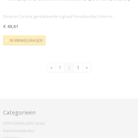
Corona maatregelen
Diverse Corona gerelateerde signaal Forexborden 3mm in…
€ 49,61
IN WINKELWAGEN
«
1
2
3
»
Categorieën
OFFICEKNALLERS deals
Kantoorartikelen