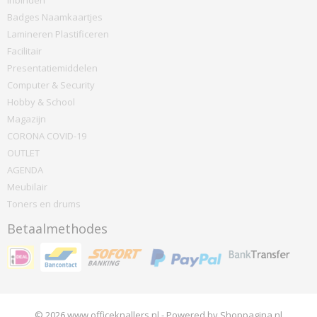
Inbinden
Badges Naamkaartjes
Lamineren Plastificeren
Facilitair
Presentatiemiddelen
Computer & Security
Hobby & School
Magazijn
CORONA COVID-19
OUTLET
AGENDA
Meubilair
Toners en drums
Betaalmethodes
© 2026 www.officeknallers.nl - Powered by Shoppagina.nl