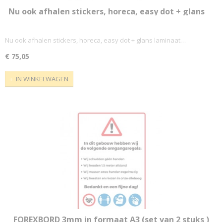
Nu ook afhalen stickers, horeca, easy dot + glans
laminaat (PAK 10 stuks) A4 of A3 mogelijk
Nu ook afhalen stickers, horeca, easy dot + glans laminaat…
€ 75,05
IN WINKELWAGEN
FOREXBORD 3mm in formaat A3 (set van 2 stuks )