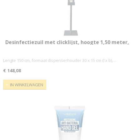
Desinfectiezuil met clicklijst, hoogte 1,50 meter,
ft clicklijst A3
Lengte 150 cm, formaat dispenserhouder 30 x 15 cm (l x b),…
€ 148,08
IN WINKELWAGEN