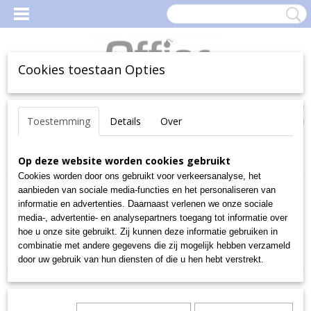
Cookies toestaan Opties
Inloggen
Registreren
Uw Winkelwagen
Toestemming
Details
Over
(0)
Geen producten
Home
Op deze website worden cookies gebruikt
>
CORONA COVID-19
Cookies worden door ons gebruikt voor verkeersanalyse, het
aanbieden van sociale media-functies en het personaliseren van
Sorteer op:
informatie en advertenties. Daarnaast verlenen we onze sociale
media-, advertentie- en analysepartners toegang tot informatie over
«
1
2
3
»
hoe u onze site gebruikt. Zij kunnen deze informatie gebruiken in
combinatie met andere gegevens die zij mogelijk hebben verzameld
door uw gebruik van hun diensten of die u hen hebt verstrekt.