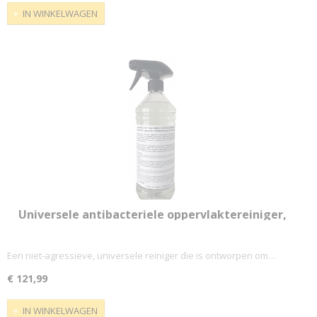
IN WINKELWAGEN
Universele antibacteriele oppervlaktereiniger,
met spraykop, fles van 1 liter (11X)
Een niet-agressieve, universele reiniger die is ontworpen om…
€ 121,99
IN WINKELWAGEN