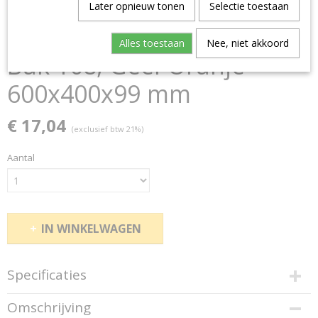
Later opnieuw tonen
Selectie toestaan
Alles toestaan
Nee, niet akkoord
Bak 108, Geel-Oranje
600x400x99 mm
€ 17,04
(exclusief btw 21%)
Aantal
IN WINKELWAGEN
Specificaties
Productcode
Omschrijving
150910