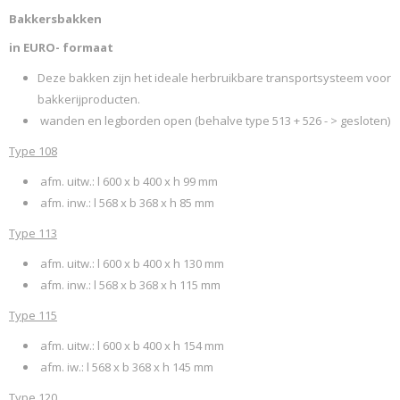
Bakkersbakken
Productcode leverancier
SCHAEFER 2016 150910
in EURO- formaat
Deze bakken zijn het ideale herbruikbare transportsysteem voor
bakkerijproducten.
wanden en legborden open (behalve type 513 + 526 - > gesloten)
Type 108
afm. uitw.: l 600 x b 400 x h 99 mm
afm. inw.: l 568 x b 368 x h 85 mm
Type 113
afm. uitw.: l 600 x b 400 x h 130 mm
afm. inw.: l 568 x b 368 x h 115 mm
Type 115
afm. uitw.: l 600 x b 400 x h 154 mm
afm. iw.: l 568 x b 368 x h 145 mm
Type 120