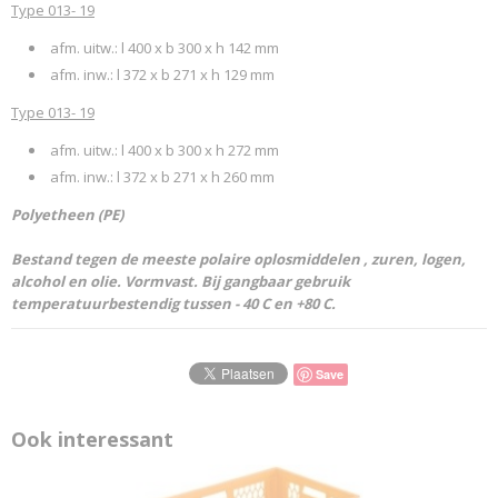
Type 013- 19
afm. uitw.: l 400 x b 300 x h 142 mm
afm. inw.: l 372 x b 271 x h 129 mm
Type 013- 19
afm. uitw.: l 400 x b 300 x h 272 mm
afm. inw.: l 372 x b 271 x h 260 mm
Polyetheen (PE)
Bestand tegen de meeste polaire oplosmiddelen ,
zuren, logen,
alcohol en olie. Vormvast. Bij gangbaar gebruik
temperatuurbestendig tussen - 40 C en +80 C.
Save
Ook interessant