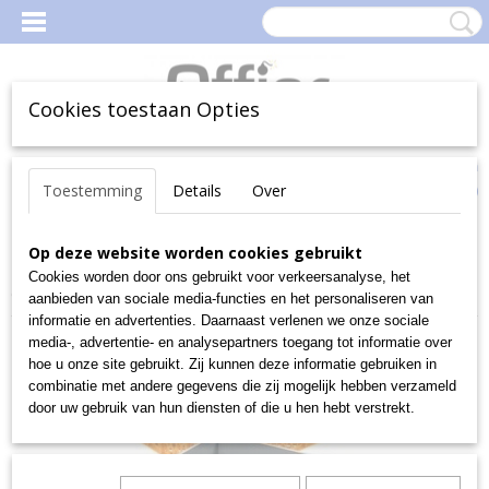
Cookies toestaan Opties
Inloggen
Registreren
Uw Winkelwagen
Toestemming
Details
Over
(0)
Geen producten
Home
Op deze website worden cookies gebruikt
>
Magazijn
>
MagazijnBakken en -Boxen
>
Magazijnbakken
>
Euro-fix-bakken
>
Bakkersbakken
>
Bak 108,
Cookies worden door ons gebruikt voor verkeersanalyse, het
Geel-Oranje 600x400x99 mm
aanbieden van sociale media-functies en het personaliseren van
informatie en advertenties. Daarnaast verlenen we onze sociale
media-, advertentie- en analysepartners toegang tot informatie over
hoe u onze site gebruikt. Zij kunnen deze informatie gebruiken in
combinatie met andere gegevens die zij mogelijk hebben verzameld
door uw gebruik van hun diensten of die u hen hebt verstrekt.