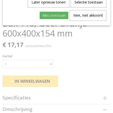
Later opnieuw tonen
Selectie toestaan
Alles toestaan
Nee, niet akkoord
Bak 115, Geel-Oranje
600x400x154 mm
€ 17,17
(exclusief btw 21%)
Aantal
IN WINKELWAGEN
Specificaties
Productcode
Omschrijving
150912