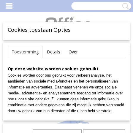
Cookies toestaan Opties
Inloggen
Registreren
Uw Winkelwagen
Toestemming
Details
Over
(0)
Geen producten
Home
Op deze website worden cookies gebruikt
>
Magazijn
>
MagazijnBakken en -Boxen
>
Magazijnbakken
>
Euro-fix-bakken
>
Speciale Euro-Fix bakken
>
Cookies worden door ons gebruikt voor verkeersanalyse, het
EF 6220, 600x400x220 mm excl. stofklep
aanbieden van sociale media-functies en het personaliseren van
informatie en advertenties. Daarnaast verlenen we onze sociale
media-, advertentie- en analysepartners toegang tot informatie over
hoe u onze site gebruikt. Zij kunnen deze informatie gebruiken in
combinatie met andere gegevens die zij mogelijk hebben verzameld
door uw gebruik van hun diensten of die u hen hebt verstrekt.