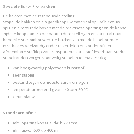
Speciale Euro- Fix- bakken
Productcode leverancier
SCHAEFER 2016 93992
De bakken met 'de ingebouwde stelling'.
Stapel de bakken en sla goedkoop uw materiaal op - of biedt uw
spullen direct uit de boxen met de praktische opening aan de kopse
zijde te koop aan. Zo bespaart u dure stellingen en kunt u al naar
behoefte snel ombouwen. De bakken zijn met de bijbehorende
inzetbakjes veelvoudig onder te verdelen en zonder of met
afneembare stofklep van transparante kunststof leverbaar. Sterke
stapelranden zorgen voor veilig stapelen tot max. 600 kg.
van hoogwaardig polyetheen kunststof
zeer stabiel
bestand tegen de meeste zuren en logen
temperatuurbestendig van - 40 tot + 80 °C
kleur: blauw
Standaard afm.:
afm. opening kopse zijde: b 278 mm
afm. uitw.: l 600 x b 400 mm