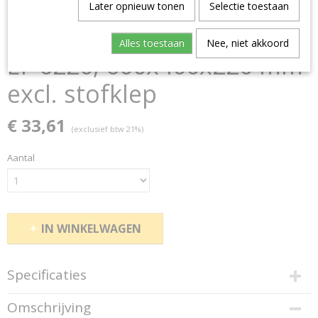
Later opnieuw tonen
Selectie toestaan
Alles toestaan
Nee, niet akkoord
EF 6220, 600x400x220 mm
excl. stofklep
€ 33,61
(exclusief btw 21%)
Aantal
IN WINKELWAGEN
Specificaties
Productcode
Omschrijving
93992