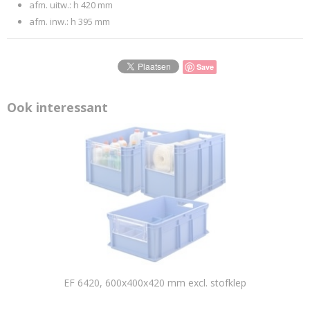
afm. uitw.: h 420 mm
afm. inw.: h 395 mm
Save
Ook interessant
EF 6420, 600x400x420 mm excl. stofklep