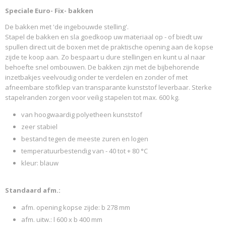
Speciale Euro- Fix- bakken
Productcode leverancier
SCHAEFER 2016 93998
De bakken met 'de ingebouwde stelling'.
Stapel de bakken en sla goedkoop uw materiaal op - of biedt uw
spullen direct uit de boxen met de praktische opening aan de kopse
zijde te koop aan. Zo bespaart u dure stellingen en kunt u al naar
behoefte snel ombouwen. De bakken zijn met de bijbehorende
inzetbakjes veelvoudig onder te verdelen en zonder of met
afneembare stofklep van transparante kunststof leverbaar. Sterke
stapelranden zorgen voor veilig stapelen tot max. 600 kg.
van hoogwaardig polyetheen kunststof
zeer stabiel
bestand tegen de meeste zuren en logen
temperatuurbestendig van - 40 tot + 80 °C
kleur: blauw
Standaard afm.:
afm. opening kopse zijde: b 278 mm
afm. uitw.: l 600 x b 400 mm