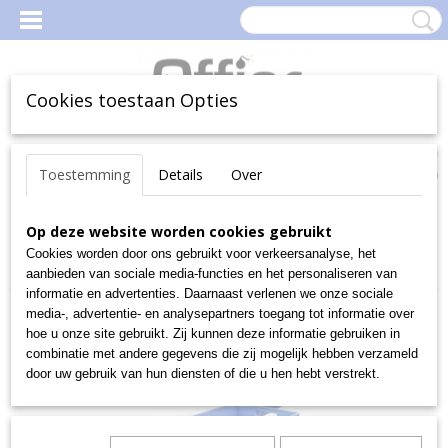
Cookies toestaan Opties
Inloggen
Registreren
Uw Winkelwagen
Toestemming
Details
Over
(0)
Geen producten
Home
Op deze website worden cookies gebruikt
>
Magazijn
>
MagazijnBakken en -Boxen
>
Magazijnbakken
>
Euro-fix-bakken
>
Speciale Euro-Fix bakken
>
Cookies worden door ons gebruikt voor verkeersanalyse, het
EF 6320, 600x400x320 mm excl. stofklep
aanbieden van sociale media-functies en het personaliseren van
informatie en advertenties. Daarnaast verlenen we onze sociale
media-, advertentie- en analysepartners toegang tot informatie over
hoe u onze site gebruikt. Zij kunnen deze informatie gebruiken in
combinatie met andere gegevens die zij mogelijk hebben verzameld
door uw gebruik van hun diensten of die u hen hebt verstrekt.