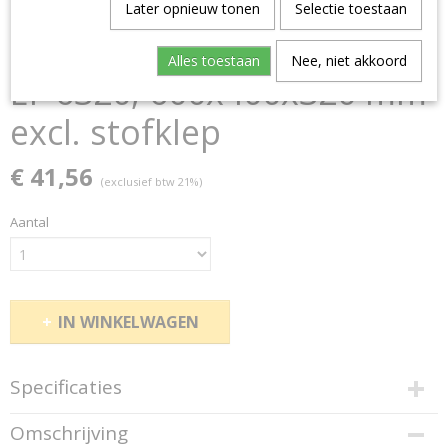
Later opnieuw tonen
Selectie toestaan
Alles toestaan
Nee, niet akkoord
EF 6320, 600x400x320 mm
excl. stofklep
€ 41,56
(exclusief btw 21%)
Aantal
IN WINKELWAGEN
Specificaties
Productcode
Omschrijving
93998