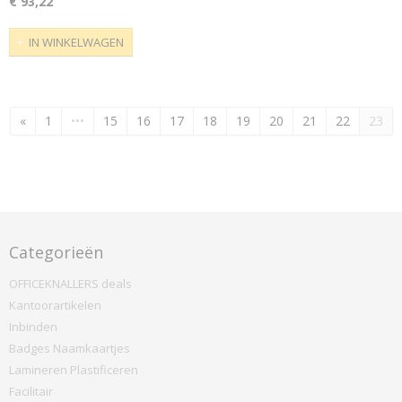
€ 93,22
IN WINKELWAGEN
«
1
•••
15
16
17
18
19
20
21
22
23
Categorieën
OFFICEKNALLERS deals
Kantoorartikelen
Inbinden
Badges Naamkaartjes
Lamineren Plastificeren
Facilitair