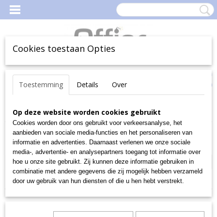
Cookies toestaan Opties
Inloggen
Registreren
Uw Winkelwagen
Toestemming
Details
Over
(0)
Geen producten
Home
Op deze website worden cookies gebruikt
>
OUTLET
Cookies worden door ons gebruikt voor verkeersanalyse, het
aanbieden van sociale media-functies en het personaliseren van
Sorteer op:
informatie en advertenties. Daarnaast verlenen we onze sociale
media-, advertentie- en analysepartners toegang tot informatie over
«
1
•••
15
16
17
18
19
20
21
22
23
hoe u onze site gebruikt. Zij kunnen deze informatie gebruiken in
combinatie met andere gegevens die zij mogelijk hebben verzameld
door uw gebruik van hun diensten of die u hen hebt verstrekt.