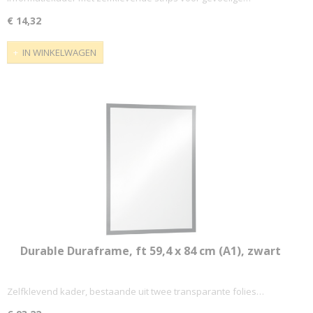
€ 14,32
IN WINKELWAGEN
Durable Duraframe, ft 59,4 x 84 cm (A1), zwart
Zelfklevend kader, bestaande uit twee transparante folies…