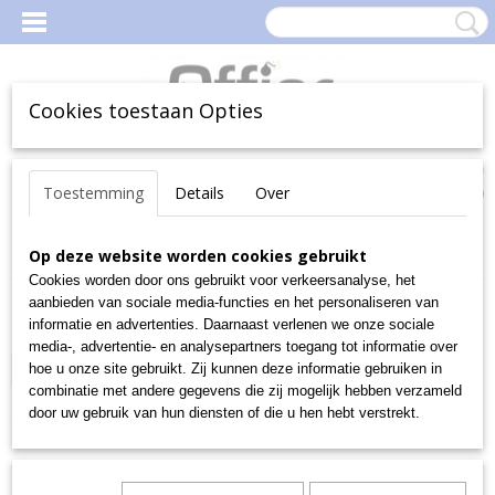
Cookies toestaan Opties
Inloggen
Registreren
Uw Winkelwagen
Toestemming
Details
Over
(0)
Geen producten
Home
Op deze website worden cookies gebruikt
>
OUTLET
Cookies worden door ons gebruikt voor verkeersanalyse, het
aanbieden van sociale media-functies en het personaliseren van
Sorteer op:
informatie en advertenties. Daarnaast verlenen we onze sociale
media-, advertentie- en analysepartners toegang tot informatie over
«
1
•••
4
5
6
7
8
9
10
11
12
•••
hoe u onze site gebruikt. Zij kunnen deze informatie gebruiken in
combinatie met andere gegevens die zij mogelijk hebben verzameld
23
»
door uw gebruik van hun diensten of die u hen hebt verstrekt.