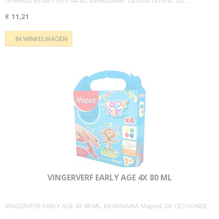
OPBERGTAS MET RITS A4 8X. MERKNAAM: Tarifold Technic. DE…
€ 11,21
IN WINKELWAGEN
VINGERVERF EARLY AGE 4X 80 ML
VINGERVERF EARLY AGE 4X 80 ML. MERKNAAM: Maped. DE GETOONDE…