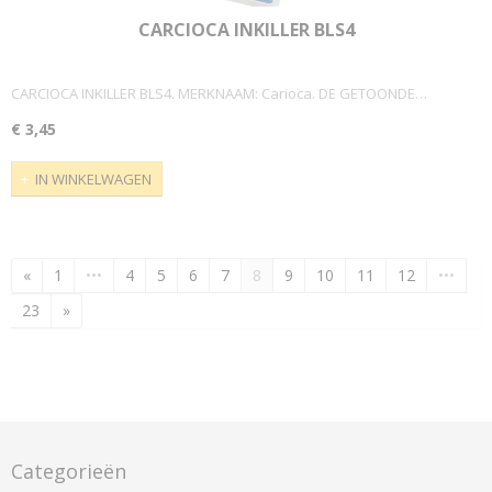
CARCIOCA INKILLER BLS4
CARCIOCA INKILLER BLS4. MERKNAAM: Carioca. DE GETOONDE…
€ 3,45
IN WINKELWAGEN
«
1
•••
4
5
6
7
8
9
10
11
12
•••
23
»
Categorieën