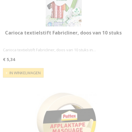
Carioca textielstift Fabricliner, doos van 10 stuks
in geassorteerde kleuren
Carioca textielstift Fabricliner, doos van 10 stuks in…
€ 5,34
IN WINKELWAGEN