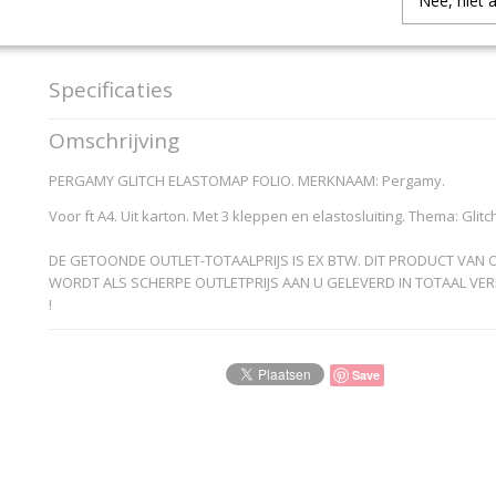
Nee, niet 
IN WINKELWAGEN
Specificaties
Productcode
900430
Omschrijving
EAN code
8435506903753
Productcode leverancier
Pergamy
PERGAMY GLITCH ELASTOMAP FOLIO. MERKNAAM: Pergamy.
Voor ft A4. Uit karton. Met 3 kleppen en elastosluiting. Thema: Glitc
DE GETOONDE OUTLET-TOTAALPRIJS IS EX BTW. DIT PRODUCT VAN 
WORDT ALS SCHERPE OUTLETPRIJS AAN U GELEVERD IN TOTAAL VER
!
Save