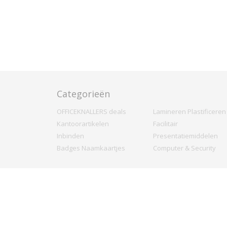
Categorieën
OFFICEKNALLERS deals
Lamineren Plastificeren
Kantoorartikelen
Facilitair
Inbinden
Presentatiemiddelen
Badges Naamkaartjes
Computer & Security