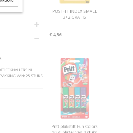
akkoord
POST-IT INDEX SMALL
3+2 GRATIS
€ 4,56
h.
OFFICEKNALLERS.NL
PAKKING VAN: 25 STUKS
Pritt plakstift Fun Colors
10 g, blister van 4 stuks