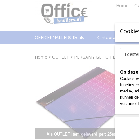
Home
Ov
Cookie
OFFICEKNALLERS Deals
Kantoorartikelen
Toest
Home
>
OUTLET
>
PERGAMY GLITCH ELASTOMAP FO
Op deze
Cookies wo
functies e
media-, ad
kunnen dez
verzameld 
Als OUTLET item geleverd per: 25stuks totaal!