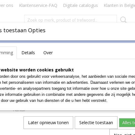
er ons
Klantenservice-FAQ
Digitale catalogus
Klanten in Belgi
s toestaan Opties
Inbinden
Badges Naamkaartjes
Lamineren Plastificeren
emming
Details
Over
LIO (25 stuks!)
PERGAMY GLITCH ELAST
 website worden cookies gebruikt
rden door ons gebruikt voor verkeersanalyse, het aanbieden van sociale med
FOLIO (25 stuks!)
n het personaliseren van informatie en advertenties. Daarnaast verlenen we o
vertentie- en analysepartners toegang tot informatie over hoe u onze site gebru
€ 103,48
e informatie gebruiken in combinatie met andere gegevens die zij mogelijk 
(exclusief btw 21%)
door uw gebruik van hun diensten of die u hen hebt verstrekt.
Aantal
Later opnieuw tonen
Selectie toestaan
Alles 