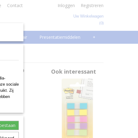
e
Contact
Inloggen
Registreren
Uw Winkelwagen
(0)
Geen producten
Facilitair
Presentatiemiddelen
+
OMAP
Ook interessant
ia-
nze sociale
ikt. Zij
hebben
toestaan