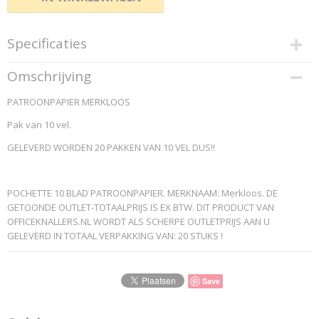
Specificaties
Productcode
Omschrijving
48302
PATROONPAPIER MERKLOOS
EAN code
5411401483029
Pak van 10 vel.
Productcode leverancier
GELEVERD WORDEN 20 PAKKEN VAN 10 VEL DUS!!
Merkloos
POCHETTE 10 BLAD PATROONPAPIER. MERKNAAM: Merkloos. DE
GETOONDE OUTLET-TOTAALPRIJS IS EX BTW. DIT PRODUCT VAN
OFFICEKNALLERS.NL WORDT ALS SCHERPE OUTLETPRIJS AAN U
GELEVERD IN TOTAAL VERPAKKING VAN: 20 STUKS !
Save