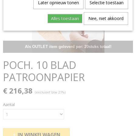
Later opnieuw tonen
Selectie toestaan
Alles toestaan
Nee, niet akkoord
Als OUTLET item geleverd per: 20stuks totaal!
POCH. 10 BLAD
PATROONPAPIER
€ 216,38
(exclusief btw 21%)
Aantal
IN WINKELWAGEN