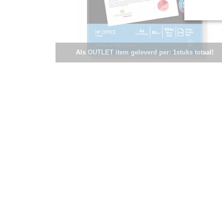
Als OUTLET item geleverd per: 1stuks totaal!