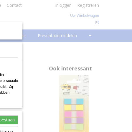
e
Contact
Inloggen
Registreren
Uw Winkelwagen
(0)
Geen producten
Facilitair
Presentatiemiddelen
+
Ook interessant
ia-
nze sociale
ikt. Zij
hebben
toestaan