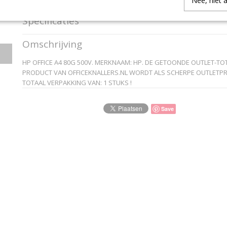
Nee, niet 
Specificaties
Productcode
CHP110
Omschrijving
EAN code
3141725002270
Productcode leverancier
HP
HP OFFICE A4 80G 500V. MERKNAAM: HP. DE GETOONDE OUTLET-TOTA
PRODUCT VAN OFFICEKNALLERS.NL WORDT ALS SCHERPE OUTLETPRI
TOTAAL VERPAKKING VAN: 1 STUKS !
Save