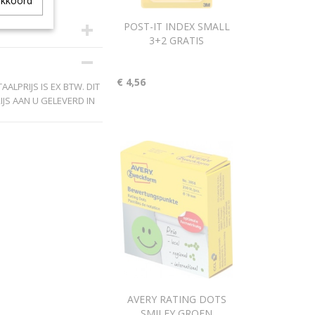
akkoord
POST-IT INDEX SMALL
3+2 GRATIS
€ 4,56
ALPRIJS IS EX BTW. DIT
JS AAN U GELEVERD IN
AVERY RATING DOTS
SMILEY GROEN