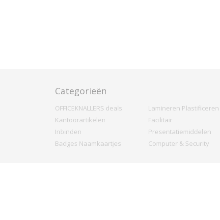
Categorieën
OFFICEKNALLERS deals
Lamineren Plastificeren
Kantoorartikelen
Facilitair
Inbinden
Presentatiemiddelen
Badges Naamkaartjes
Computer & Security