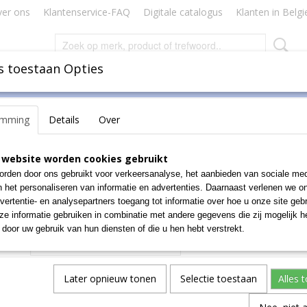
er ons
Klantenservice-FAQ
Digitale catalogus
Klanten in Belgi
s toestaan Opties
Inbinden
Badges Naamkaartjes
Lamineren Plastificeren
emming
Details
Over
HP OFFICE A4 80G 500V
 website worden cookies gebruikt
rden door ons gebruikt voor verkeersanalyse, het aanbieden van sociale med
€ 7,55
n het personaliseren van informatie en advertenties. Daarnaast verlenen we o
(exclusief btw 21%)
vertentie- en analysepartners toegang tot informatie over hoe u onze site gebru
e informatie gebruiken in combinatie met andere gegevens die zij mogelijk 
Aantal
door uw gebruik van hun diensten of die u hen hebt verstrekt.
Later opnieuw tonen
Selectie toestaan
Alles 
IN WINKELWAGEN