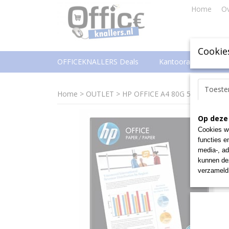
Home
Ov
Cookie
OFFICEKNALLERS Deals
Kantoorartikelen
Toest
Home
>
OUTLET
>
HP OFFICE A4 80G 500V
Op deze
Cookies wo
functies e
media-, ad
kunnen dez
verzameld 