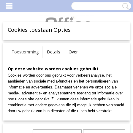
Cookies toestaan Opties
Inloggen
Registreren
Uw Winkelwagen
Toestemming
Details
Over
(0)
Geen producten
Home
Op deze website worden cookies gebruikt
>
OUTLET
>
VIQUEL GEPERF SHOWTAS PP 10X
Cookies worden door ons gebruikt voor verkeersanalyse, het
aanbieden van sociale media-functies en het personaliseren van
informatie en advertenties. Daarnaast verlenen we onze sociale
media-, advertentie- en analysepartners toegang tot informatie over
hoe u onze site gebruikt. Zij kunnen deze informatie gebruiken in
combinatie met andere gegevens die zij mogelijk hebben verzameld
door uw gebruik van hun diensten of die u hen hebt verstrekt.
Als OUTLET item geleverd per: 1stuks totaal!