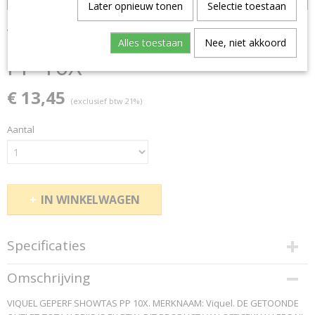
Later opnieuw tonen
Selectie toestaan
VIQUEL GEPERF SHOWTAS
Alles toestaan
Nee, niet akkoord
PP 10X
€ 13,45
(exclusief btw 21%)
Aantal
IN WINKELWAGEN
Specificaties
Productcode
Omschrijving
152910
VIQUEL GEPERF SHOWTAS PP 10X. MERKNAAM: Viquel. DE GETOONDE
EAN code