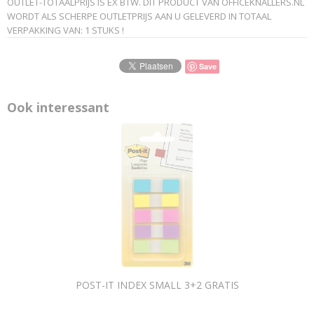
OUTLET-TOTAALPRIJS IS EX BTW. DIT PRODUCT VAN OFFICEKNALLERS.NL
3135251529103
WORDT ALS SCHERPE OUTLETPRIJS AAN U GELEVERD IN TOTAAL
Productcode leverancier
VERPAKKING VAN: 1 STUKS !
Viquel
Save
Ook interessant
POST-IT INDEX SMALL 3+2 GRATIS