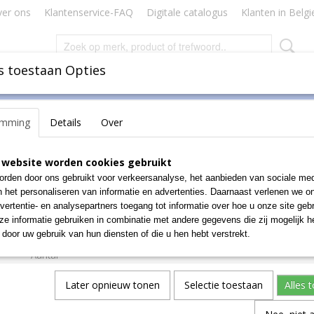
er ons
Klantenservice-FAQ
Digitale catalogus
Klanten in Belgi
s toestaan Opties
Inbinden
Badges Naamkaartjes
Lamineren Plastificeren
emming
Details
Over
agazijnbakken
>
Euro-fix-bakken
>
Speciale Euro-Fix bakken
>
EF 622
EF 6220 SK, 600x400x220
 website worden cookies gebruikt
rden door ons gebruikt voor verkeersanalyse, het aanbieden van sociale med
stofklep
n het personaliseren van informatie en advertenties. Daarnaast verlenen we o
vertentie- en analysepartners toegang tot informatie over hoe u onze site gebru
€ 41,56
e informatie gebruiken in combinatie met andere gegevens die zij mogelijk 
(exclusief btw 21%)
door uw gebruik van hun diensten of die u hen hebt verstrekt.
Aantal
Later opnieuw tonen
Selectie toestaan
Alles 