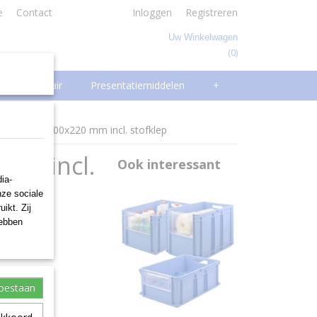
e
Contact
Inloggen
Registreren
Uw Winkelwagen
(0)
Geen producten
Facilitair
Presentatiemiddelen
+
0 SK, 600x400x220 mm incl. stofklep
 mm incl.
Ook interessant
ia-
nze sociale
ikt. Zij
hebben
toestaan