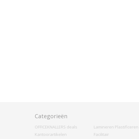
Categorieën
OFFICEKNALLERS deals
Lamineren Plastificeren
Kantoorartikelen
Facilitair