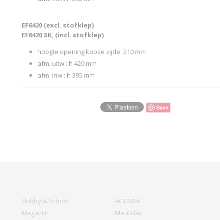
EF6420 (excl. stofklep)
EF6420 SK, (incl. stofklep)
hoogte opening kopse zijde: 210 mm
afm. uitw.: h 420 mm
afm. inw.: h 395 mm
Save
Hobby & School
AGENDA
Magazijn
Meubilair