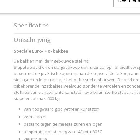
Nee, niet 
IN WINKELWAGEN
Specificaties
Productcode
93993
Omschrijving
Productcode leverancier
SCHAEFER 2016 9399
Speciale Euro- Fix- bakken
De bakken met 'de ingebouwde stelling'.
Stapel de bakken en sla goedkoop uw materiaal op - of biedt uw spu
boxen met de praktische opening aan de kopse zijde te koop aan.
stellingen en kunt u al naar behoefte snel ombouwen. De bakken z
bijbehorende inzetbakjes veelvoudig onder te verdelen en zond
stofklep van transparante kunststof leverbaar. Sterke stapelrande
stapelen tot max. 600 kg.
van hoogwaardig polyetheen kunststof
zeer stabiel
bestand tegen de meeste zuren en logen
temperatuurbestendig van - 40 tot + 80 °C
kleur: blauw