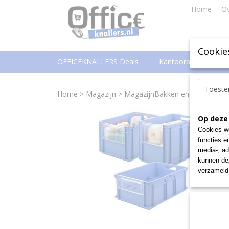
Home
Ov
Cookie
OFFICEKNALLERS Deals
Kantoorartikelen
Toest
Home
>
Magazijn
>
MagazijnBakken en -Boxen
>
M
Op deze
Cookies wo
functies e
media-, ad
kunnen dez
verzameld 