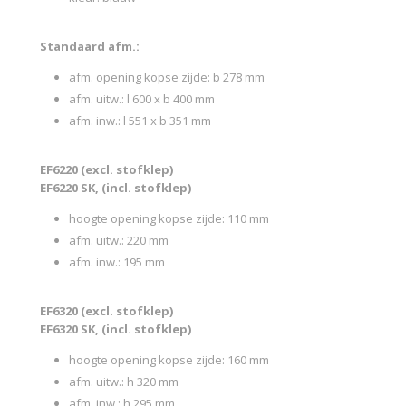
Standaard afm.:
afm. opening kopse zijde: b 278 mm
afm. uitw.: l 600 x b 400 mm
afm. inw.: l 551 x b 351 mm
EF6220 (excl. stofklep)
EF6220 SK, (incl. stofklep)
hoogte opening kopse zijde: 110 mm
afm. uitw.: 220 mm
afm. inw.: 195 mm
EF6320 (excl. stofklep)
EF6320 SK, (incl. stofklep)
hoogte opening kopse zijde: 160 mm
afm. uitw.: h 320 mm
afm. inw.: h 295 mm