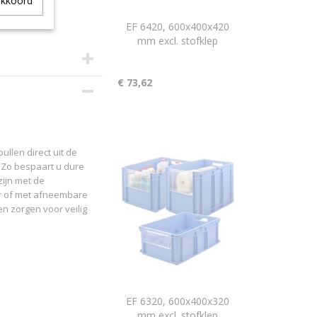
akkoord
EF 6420, 600x400x420
mm excl. stofklep
€ 73,62
3
llen direct uit de
 Zo bespaart u dure
ijn met de
er of met afneembare
n zorgen voor veilig
EF 6320, 600x400x320
mm excl. stofklep