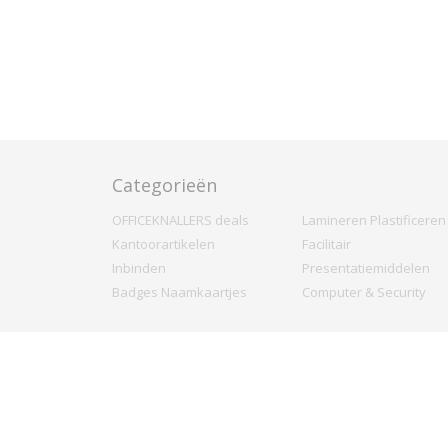
Categorieën
OFFICEKNALLERS deals
Lamineren Plastificeren
Kantoorartikelen
Facilitair
Inbinden
Presentatiemiddelen
Badges Naamkaartjes
Computer & Security