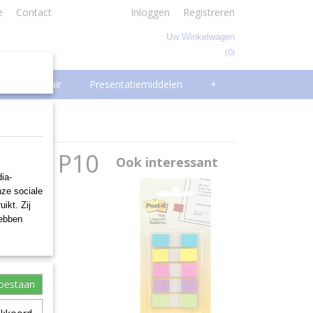
e
Contact
Inloggen
Registreren
Uw Winkelwagen
(0)
Geen producten
Facilitair
Presentatiemiddelen
+
400V P10
Ook interessant
ia-
nze sociale
ikt. Zij
hebben
toestaan