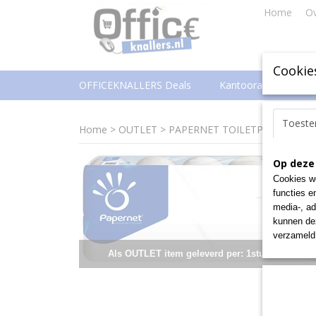
Home
Ov
Cookie
OFFICEKNALLERS Deals
Kantoorartikelen
Toest
Home
>
OUTLET
>
PAPERNET TOILETPAP 2L 400V
Op deze
Cookies wo
functies e
media-, ad
kunnen dez
verzameld 
Als OUTLET item geleverd per: 1stuks totaal!