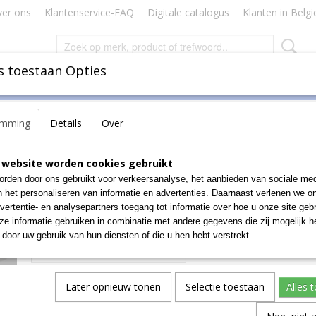
er ons
Klantenservice-FAQ
Digitale catalogus
Klanten in Belgi
s toestaan Opties
Inbinden
Badges Naamkaartjes
Lamineren Plastificeren
emming
Details
Over
 P10
PAPERNET TOILETPAP 2L 
 website worden cookies gebruikt
rden door ons gebruikt voor verkeersanalyse, het aanbieden van sociale med
€ 8,26
n het personaliseren van informatie en advertenties. Daarnaast verlenen we o
(exclusief btw 21%)
vertentie- en analysepartners toegang tot informatie over hoe u onze site gebru
e informatie gebruiken in combinatie met andere gegevens die zij mogelijk 
Aantal
door uw gebruik van hun diensten of die u hen hebt verstrekt.
Later opnieuw tonen
Selectie toestaan
Alles 
IN WINKELWAGEN