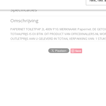
Nee, niet 
Specificaties
Productcode
P416615
Omschrijving
EAN code
8024929266158
Productcode leverancier
Papernet
PAPERNET TOILETPAP 2L 400V P10. MERKNAAM: Papernet. DE GET
TOTAALPRIJS IS EX BTW. DIT PRODUCT VAN OFFICEKNALLERS.NL WO
OUTLETPRIJS AAN U GELEVERD IN TOTAAL VERPAKKING VAN: 1 STUKS
Save