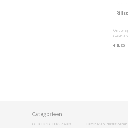
Rills
Onderzij
Geleverd
€ 8,25
Categorieën
OFFICEKNALLERS deals
Lamineren Plastificeren