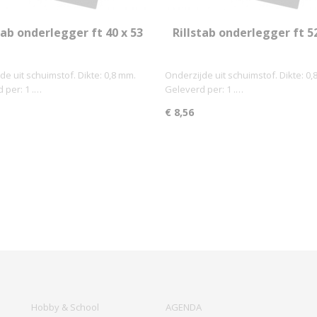
tab onderlegger ft 40 x 53
Rillstab onderlegger ft 52
cm, blauw
cm, zwart
de uit schuimstof. Dikte: 0,8 mm.
Onderzijde uit schuimstof. Dikte: 0,
 per: 1 .…
Geleverd per: 1 .…
€ 8,56
Hobby & School
AGENDA