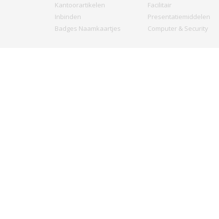
Kantoorartikelen
Facilitair
Inbinden
Presentatiemiddelen
Badges Naamkaartjes
Computer & Security