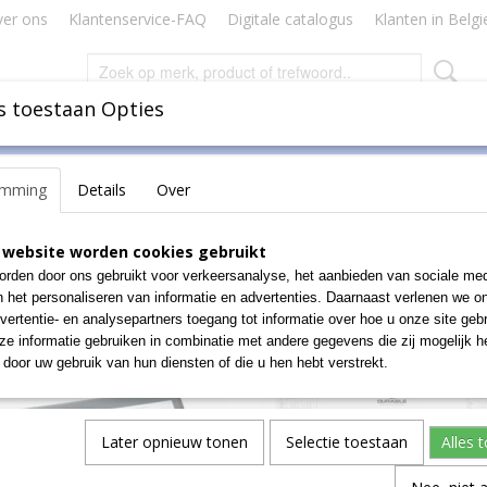
er ons
Klantenservice-FAQ
Digitale catalogus
Klanten in Belgi
s toestaan Opties
Inbinden
Badges Naamkaartjes
Lamineren Plastificeren
emming
Details
Over
eau accessoires
>
Bureau Onderleggers
 website worden cookies gebruikt
 op:
rden door ons gebruikt voor verkeersanalyse, het aanbieden van sociale med
n het personaliseren van informatie en advertenties. Daarnaast verlenen we o
vertentie- en analysepartners toegang tot informatie over hoe u onze site gebru
e informatie gebruiken in combinatie met andere gegevens die zij mogelijk 
door uw gebruik van hun diensten of die u hen hebt verstrekt.
Later opnieuw tonen
Selectie toestaan
Alles 