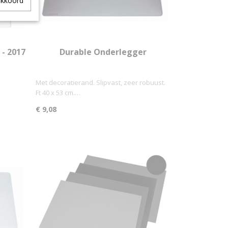
akkoord
- 2017
Durable Onderlegger
Met decoratierand. Slipvast, zeer robuust.
Ft 40 x 53 cm.…
€ 9,08