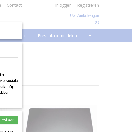
e
Contact
Inloggen
Registreren
Uw Winkelwagen
(0)
Geen producten
Facilitair
Presentatiemiddelen
+
ia-
nze sociale
ikt. Zij
hebben
toestaan