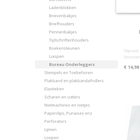
Ladenblokken
Brievenbakjes
Briefhouders
Pennenbakjes
Tijdschriftenhouders
Boekensteunen
Slipvast 
Liaspen
Voorzie
Bureau Onderleggers
€ 14,98
Stempels en Toebehoren
Plakband en plakbandafrollers
Elastieken
Scharen en cutters
Nietmachines en nietjes
Paperclips, Punaises enz
Perforators
Lijmen
Loepen