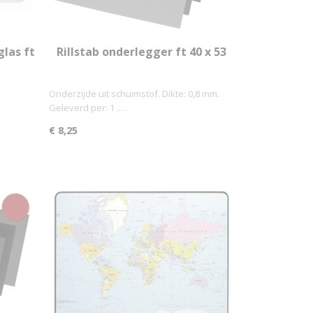
las ft
Rillstab onderlegger ft 40 x 53
cm, zwart
Onderzijde uit schuimstof. Dikte: 0,8 mm.
Geleverd per: 1 .…
€ 8,25