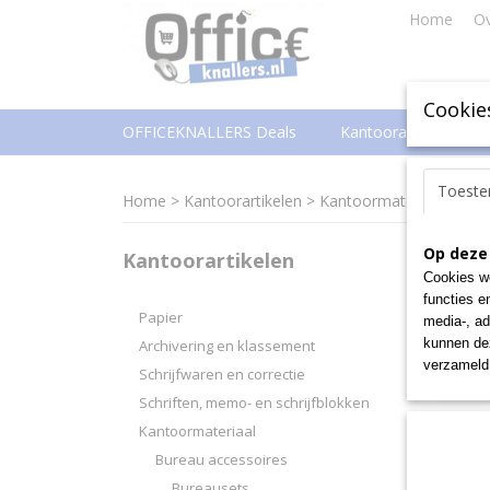
Home
Ov
Cookie
OFFICEKNALLERS Deals
Kantoorartikelen
Toest
Home
>
Kantoorartikelen
>
Kantoormateriaal
>
Bur
Op deze
Kantoorartikelen
Sorteer
Cookies wo
functies e
Papier
media-, ad
kunnen dez
Archivering en klassement
verzameld 
Schrijfwaren en correctie
Schriften, memo- en schrijfblokken
Kantoormateriaal
Bureau accessoires
Bureausets