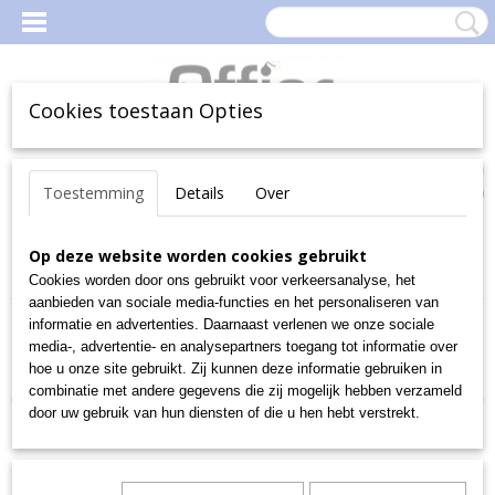
Cookies toestaan Opties
Inloggen
Registreren
Uw Winkelwagen
Toestemming
Details
Over
(0)
Geen producten
Home
Op deze website worden cookies gebruikt
>
Kantoorartikelen
>
Schrijfwaren en correctie
>
Liquid-ink
Rollerpennen
>
Schneider
Cookies worden door ons gebruikt voor verkeersanalyse, het
aanbieden van sociale media-functies en het personaliseren van
informatie en advertenties. Daarnaast verlenen we onze sociale
Sorteer op:
media-, advertentie- en analysepartners toegang tot informatie over
hoe u onze site gebruikt. Zij kunnen deze informatie gebruiken in
combinatie met andere gegevens die zij mogelijk hebben verzameld
door uw gebruik van hun diensten of die u hen hebt verstrekt.