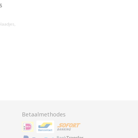
S
V
laadjes,
Betaalmethodes