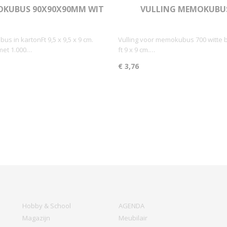
KUBUS 90X90X90MM WIT
VULLING MEMOKUBU
1000V
90X90X90MM WIT 700
s in kartonFt 9,5 x 9,5 x 9 cm.
Vulling voor memokubus 700 witte b
met 1.000…
ft 9 x 9 cm.…
€ 3,76
Hobby & School
AGENDA
Magazijn
Meubilair