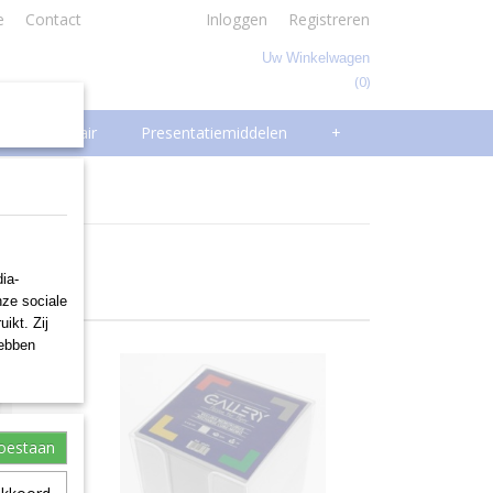
e
Contact
Inloggen
Registreren
Uw Winkelwagen
(0)
Geen producten
Facilitair
Presentatiemiddelen
+
ia-
nze sociale
ikt. Zij
hebben
toestaan