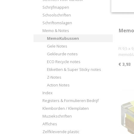
Schrijfmappen
Schoolschriften
Schriftomslagen
Memok
Memo & Notes
MemoKubussen
Gele Notes
Ft 9,5 x 
Gekleurde notes
memobla
ECO Recycle notes
€ 3,93
Etiketten & Super Sticky notes
Z-Notes
Action Notes
Index
Registers & Formulieren Bedrijf
Klemborden / Klemplaten
Muziekschriften
Affiches
Zelfklevende plastic