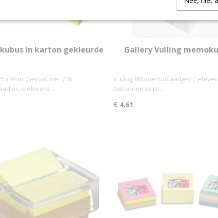
Nee, niet 
ubus in karton gekleurde
Gallery Vulling memok
blaadjes
9,5 x 9 cm. Gevuld met 700
Vulling 800 memoblaadjes. Geleverd 
adjes. Geleverd…
Getoonde prijs…
€ 4,61