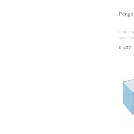
Perga
mm,
Jumbo no
opvalle
€ 4,37