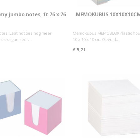
my jumbo notes, ft 76 x 76
MEMOKUBUS 10X10X10CM
 320 vel, geassorteerde
700V
neonkleuren
tes. Laat notities nog meer
Memokubus MEMOBLOKPlastic houd
n en organiseer…
10 x 10 x 10 cm. Gevuld…
€ 5,21