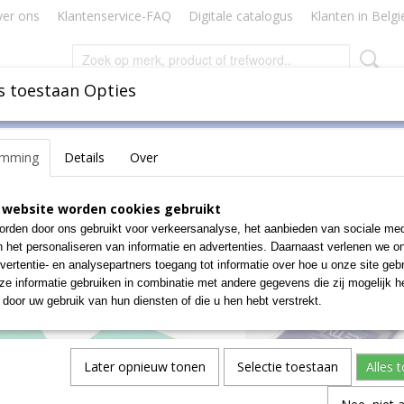
er ons
Klantenservice-FAQ
Digitale catalogus
Klanten in Belgi
s toestaan Opties
Inbinden
Badges Naamkaartjes
Lamineren Plastificeren
emming
Details
Over
rijfblokken
>
Memo & Notes
>
MemoKubussen
 website worden cookies gebruikt
 op:
rden door ons gebruikt voor verkeersanalyse, het aanbieden van sociale med
n het personaliseren van informatie en advertenties. Daarnaast verlenen we o
vertentie- en analysepartners toegang tot informatie over hoe u onze site gebru
e informatie gebruiken in combinatie met andere gegevens die zij mogelijk 
door uw gebruik van hun diensten of die u hen hebt verstrekt.
Later opnieuw tonen
Selectie toestaan
Alles 