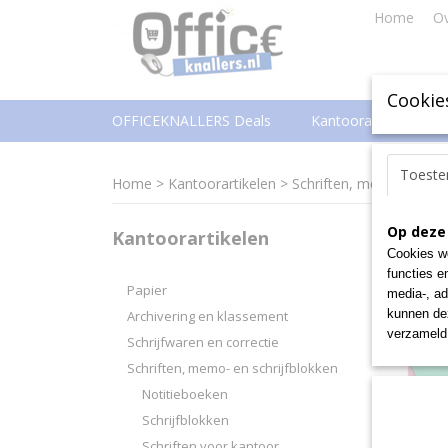
Home
Ov
Cookie
OFFICEKNALLERS Deals
Kantoorartikelen
Toest
Home
>
Kantoorartikelen
>
Schriften, memo- en sch
Op deze
Kantoorartikelen
Sorteer
Cookies wo
functies e
Papier
media-, ad
kunnen dez
Archivering en klassement
verzameld 
Schrijfwaren en correctie
Schriften, memo- en schrijfblokken
Notitieboeken
Schrijfblokken
Schriften voor kantoor