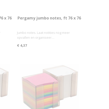
6 x 76
Pergamy jumbo notes, ft 76 x 76
mm, 320 vel, geassorteerde
pastelkleuren
r
Jumbo notes. Laat notities nog meer
opvallen en organiseer…
€ 4,37