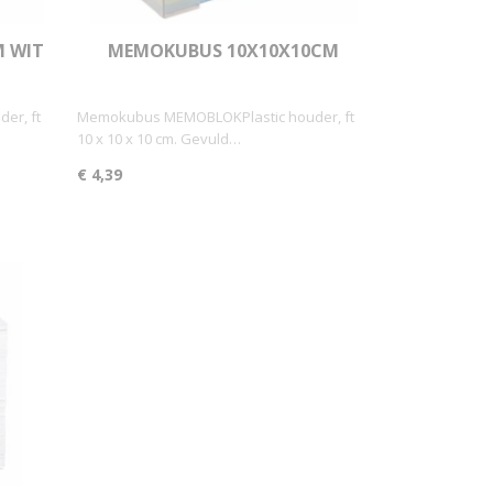
 WIT
MEMOKUBUS 10X10X10CM
GEKLEURD 700V
er, ft
Memokubus MEMOBLOKPlastic houder, ft
10 x 10 x 10 cm. Gevuld…
€ 4,39