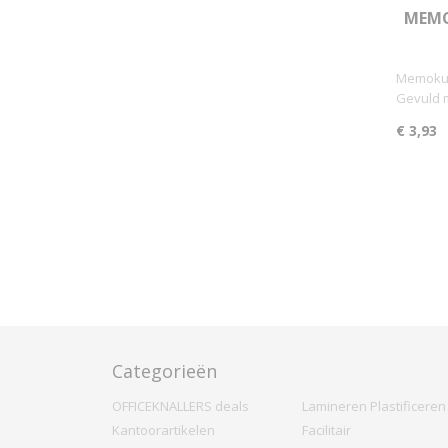
MEMO
Memokubu
Gevuld 
€ 3,93
Categorieën
OFFICEKNALLERS deals
Lamineren Plastificeren
Kantoorartikelen
Facilitair