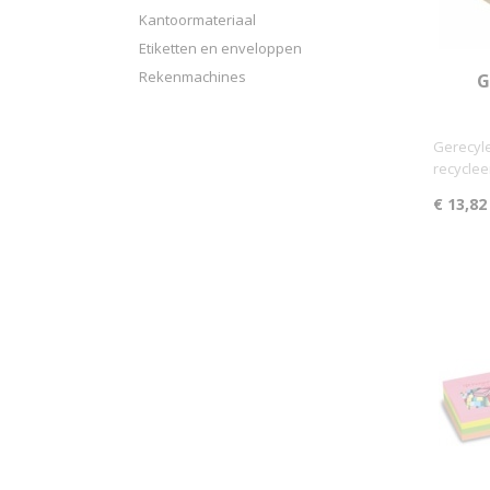
Kantoormateriaal
Etiketten en enveloppen
Rekenmachines
G
Gerecyle
recyclee
€ 13,82