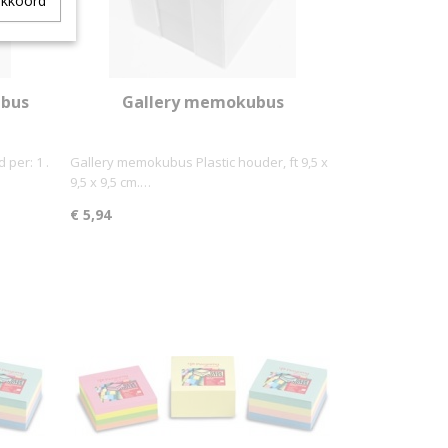
akkoord
ubus
Gallery memokubus
per: 1 .
Gallery memokubus Plastic houder, ft 9,5 x
9,5 x 9,5 cm.…
€ 5,94